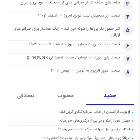
پیامدهای حذف تتر از صرافی های ارز دیجیتال اروپایی و ایران
3
قیمت ارز دیجیتال بیت کوین امروز 20 اسفند 1403
4
تتر چطور دارایی‌ها را بلوکه می کند – زنگ هشدار برای صرافی‌های
5
ایرانی
قیمت بیت کوین به تومان- امروز سه شنبه 7 اسفند ۱۴۰۳
6
قیمت پای نتورک به تومان / قیمت لحظه ای pi network
7
قیمت امروز اتریوم به تومان 20 بهمن 1403
8
جدید
محبوب
تصادفی
اولویت قزاقستان در جذب سرمایه‌گذاری گرین‌فیلد
جهش سود آرامکو و بی‌پی از درگیری‌های خاورمیانه
استامینوفن و الکل؛ چرا این ترکیب توصیه نمی‌شود؟
غربالگری سرطان روده بزرگ مرگ‌ومیر را تا ۵۰ درصد کاهش داد