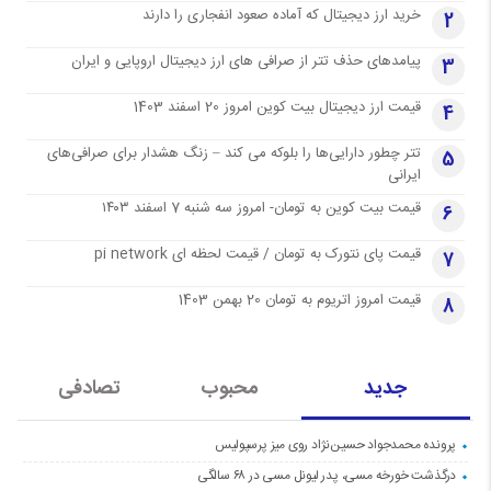
خرید ارز دیجیتال که آماده صعود انفجاری را دارند
2
پیامدهای حذف تتر از صرافی های ارز دیجیتال اروپایی و ایران
3
قیمت ارز دیجیتال بیت کوین امروز 20 اسفند 1403
4
تتر چطور دارایی‌ها را بلوکه می کند – زنگ هشدار برای صرافی‌های
5
ایرانی
قیمت بیت کوین به تومان- امروز سه شنبه 7 اسفند ۱۴۰۳
6
قیمت پای نتورک به تومان / قیمت لحظه ای pi network
7
قیمت امروز اتریوم به تومان 20 بهمن 1403
8
جدید
محبوب
تصادفی
پرونده محمدجواد حسین‌نژاد روی میز پرسپولیس
درگذشت خورخه مسی، پدر لیونل مسی در ۶۸ سالگی