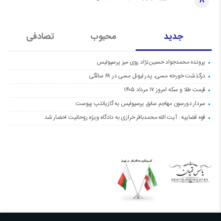
8
جدید
محبوب
تصادفی
پرونده محمدجواد حسین‌نژاد روی میز پرسپولیس
درگذشت خورخه مسی، پدر لیونل مسی در ۶۸ سالگی
قیمت طلا و سکه امروز ۱۷ مرداد ۱۴۰۵
سردار دورسون مهاجم سابق پرسپولیس به گازیانتپ پیوست
قوه قضاییه : آیت الله محمدباقر خرازی به دادگاه ویژه روحانیت احضار شد