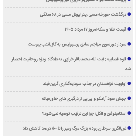
پرونده محمدجواد حسین‌نژاد روی میز پرسپولیس
درگذشت خورخه مسی، پدر لیونل مسی در ۶۸ سالگی
قیمت طلا و سکه امروز ۱۷ مرداد ۱۴۰۵
سردار دورسون مهاجم سابق پرسپولیس به گازیانتپ پیوست
قوه قضاییه : آیت الله محمدباقر خرازی به دادگاه ویژه روحانیت احضار
شد
اولویت قزاقستان در جذب سرمایه‌گذاری گرین‌فیلد
جهش سود آرامکو و بی‌پی از درگیری‌های خاورمیانه
استامینوفن و الکل؛ چرا این ترکیب توصیه نمی‌شود؟
غربالگری سرطان روده بزرگ مرگ‌ومیر را تا ۵۰ درصد کاهش داد