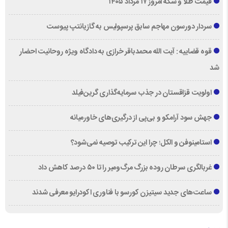
قیمت طلا و سکه امروز ۱۷ مرداد ۱۴۰۵
سردار دورسون مهاجم سابق پرسپولیس به گازیانتپ پیوست
قوه قضاییه : آیت الله محمدباقر خرازی به دادگاه ویژه روحانیت احضار
شد
اولویت قزاقستان در جذب سرمایه‌گذاری گرین‌فیلد
جهش سود آرامکو و بی‌پی از درگیری‌های خاورمیانه
استامینوفن و الکل؛ چرا این ترکیب توصیه نمی‌شود؟
غربالگری سرطان روده بزرگ مرگ‌ومیر را تا ۵۰ درصد کاهش داد
ساعت‌های جدید سیتیزن کورسو با فناوری اکودرایو معرفی شدند