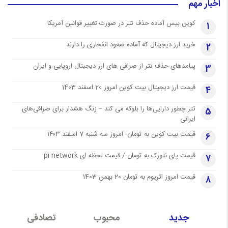
اخبار مهم
کوین بیس آماده حذف تتر در صورت تغییر قوانین آمریکا
1
خرید ارز دیجیتال که آماده صعود انفجاری را دارند
2
پیامدهای حذف تتر از صرافی های ارز دیجیتال اروپایی و ایران
3
قیمت ارز دیجیتال بیت کوین امروز 20 اسفند 1403
4
تتر چطور دارایی‌ها را بلوکه می کند – زنگ هشدار برای صرافی‌های
5
ایرانی
قیمت بیت کوین به تومان- امروز سه شنبه 7 اسفند ۱۴۰۳
6
قیمت پای نتورک به تومان / قیمت لحظه ای pi network
7
قیمت امروز اتریوم به تومان 20 بهمن 1403
8
جدید
محبوب
تصادفی