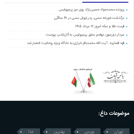
پرونده محمدجواد حسین‌نژاد روی میز پرسپولیس
درگذشت خورخه مسی، پدر لیونل مسی در ۶۸ سالگی
قیمت طلا و سکه امروز ۱۷ مرداد ۱۴۰۵
سردار دورسون مهاجم سابق پرسپولیس به گازیانتپ پیوست
قوه قضاییه : آیت الله محمدباقر خرازی به دادگاه ویژه روحانیت احضار شد
موضوعات داغ:
تهران
بورس
بهترین
غذا