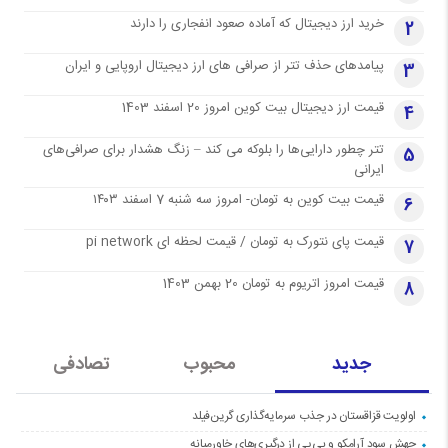
خرید ارز دیجیتال که آماده صعود انفجاری را دارند
2
پیامدهای حذف تتر از صرافی های ارز دیجیتال اروپایی و ایران
3
قیمت ارز دیجیتال بیت کوین امروز 20 اسفند 1403
4
تتر چطور دارایی‌ها را بلوکه می کند – زنگ هشدار برای صرافی‌های
5
ایرانی
قیمت بیت کوین به تومان- امروز سه شنبه 7 اسفند ۱۴۰۳
6
قیمت پای نتورک به تومان / قیمت لحظه ای pi network
7
قیمت امروز اتریوم به تومان 20 بهمن 1403
8
جدید
محبوب
تصادفی
اولویت قزاقستان در جذب سرمایه‌گذاری گرین‌فیلد
جهش سود آرامکو و بی‌پی از درگیری‌های خاورمیانه