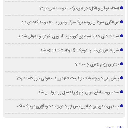
استامینوفن و الکل؛ چرا این ترکیب توصیه نمی‌شود؟
غربالگری سرطان روده بزرگ مرگ‌ومیر را تا ۵۰ درصد کاهش داد
ساعت‌های جدید سیتیزن کورسو با فناوری اکودرایو معرفی شدند
شرایط فروش سایپا کوییک S مرداد ۱۴۰۵ اعلام شد
بهترین رژیم لاغری چیست؟
پیش‌بینی دویچه‌ بانک از قیمت طلا ؛ روند صعودی بازار ادامه دارد؟
محسن مسلمان مربی تیم زیر ۲۱ سال پرسپولیس شد
بستری شدن پرز هیلتون پس از پخش زنده خودآزاری در تیک‌تاک