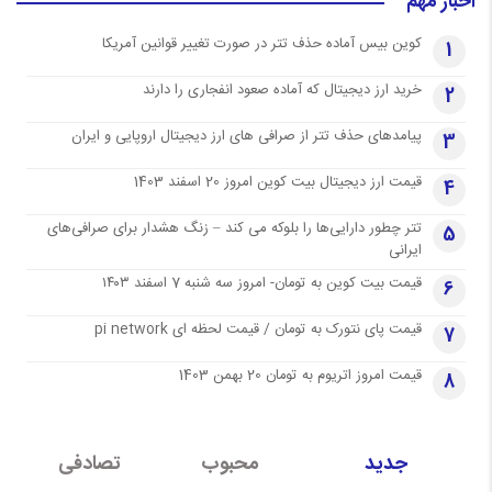
اخبار مهم
کوین بیس آماده حذف تتر در صورت تغییر قوانین آمریکا
1
خرید ارز دیجیتال که آماده صعود انفجاری را دارند
2
پیامدهای حذف تتر از صرافی های ارز دیجیتال اروپایی و ایران
3
قیمت ارز دیجیتال بیت کوین امروز 20 اسفند 1403
4
تتر چطور دارایی‌ها را بلوکه می کند – زنگ هشدار برای صرافی‌های
5
ایرانی
قیمت بیت کوین به تومان- امروز سه شنبه 7 اسفند ۱۴۰۳
6
قیمت پای نتورک به تومان / قیمت لحظه ای pi network
7
قیمت امروز اتریوم به تومان 20 بهمن 1403
8
جدید
محبوب
تصادفی