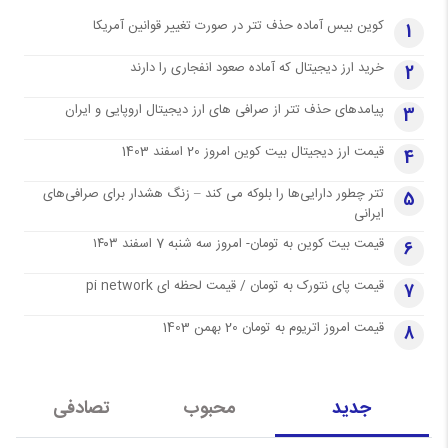
کوین بیس آماده حذف تتر در صورت تغییر قوانین آمریکا
1
خرید ارز دیجیتال که آماده صعود انفجاری را دارند
2
پیامدهای حذف تتر از صرافی های ارز دیجیتال اروپایی و ایران
3
قیمت ارز دیجیتال بیت کوین امروز 20 اسفند 1403
4
تتر چطور دارایی‌ها را بلوکه می کند – زنگ هشدار برای صرافی‌های
5
ایرانی
قیمت بیت کوین به تومان- امروز سه شنبه 7 اسفند ۱۴۰۳
6
قیمت پای نتورک به تومان / قیمت لحظه ای pi network
7
قیمت امروز اتریوم به تومان 20 بهمن 1403
8
جدید
محبوب
تصادفی