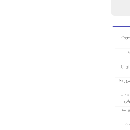
صورت
د
ی ارز
قیمت ارز دیجیتال بیت کوین امروز 20
کند –
انی
ز سه
یمت