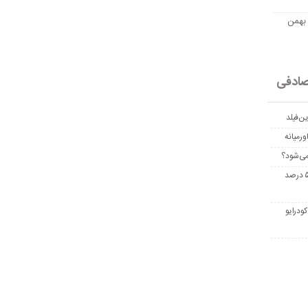
مت امروز اتریوم به تومان 20 بهمن
ادفی
ن‌فیلد
رمیانه
می‌شود؟
غربالگری سرطان روده بزرگ مرگ‌ومیر را تا ۵۰ درصد
ودرایو