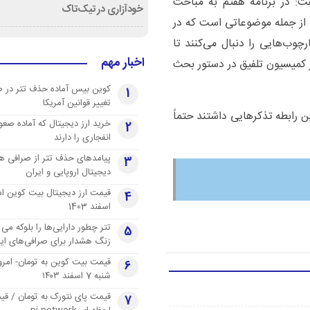
ت: در برنامه هفتم به مباحث
خودآزاری در تیک‌تاک
رد از جمله موضوعاتی است که در
وب‌هایی را دنبال می‌کنند تا
اخبار مهم
 کمیسیون تلفیق در دستور بحث
کوین بیس آماده حذف تتر در 
1
تغییر قوانین آمریکا
 رابطه تذکرهایی داشتند حتماً
خرید ارز دیجیتال که آماده صعو
2
انفجاری را دارند
پیامدهای حذف تتر از صرافی ها
3
دیجیتال اروپایی و ایران
4
اسفند 1403
تتر چطور دارایی‌ها را بلوکه می 
5
زنگ هشدار برای صرافی‌های ایر
قیمت بیت کوین به تومان- امرو
6
شنبه 7 اسفند ۱۴۰۳
قیمت پای نتورک به تومان / ق
7