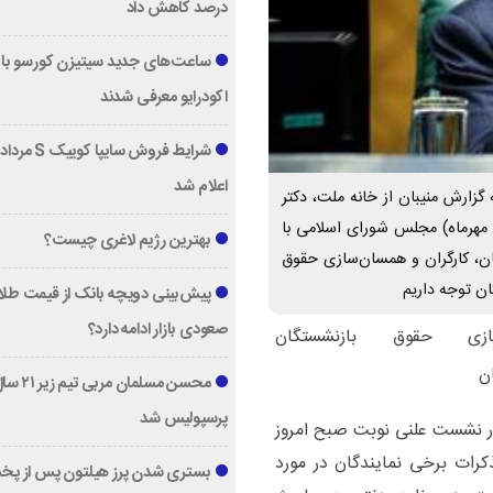
درصد کاهش داد
ساعت‌های جدید سیتیزن کورسو با 
اکودرایو معرفی شدند
اعلام شد
زارش منیبان از خانه ملت، دکتر
محمدباقر قالیباف در نشست علنی نوبت صبح امروز (شنبه 8 مهرماه) مجلس شورای اسلامی با
بهترین رژیم لاغری چیست؟
ان، کارگران و همسان‌سازی حقوق
ان توجه داریم
پیش‌بینی دویچه‌ بانک از قیمت طلا ؛
صعودی بازار ادامه دارد؟
ی حقوق بازنشستگان
محسن مسلمان مربی تیم زی
پرسپولیس شد
 در نشست علنی نوبت صبح امروز
 تذکرات برخی نمایندگان در مورد
بستری شدن پرز هیلتون پس از پخ