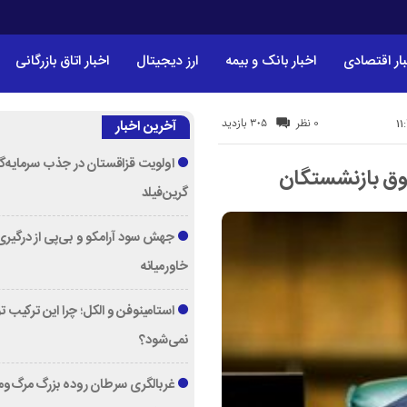
ار اقتصادی
اخبار بانک و بیمه
ارز دیجیتال
اخبار اتاق بازرگانی
305 بازدید
0 نظر
آخرین اخبار
اولویت قزاقستان در جذب سرمایه‌گ
وق بازنشستگان
گرین‌فیلد
جهش سود آرامکو و بی‌پی از درگیری
خاورمیانه
استامینوفن و الکل؛ چرا این ترکیب 
نمی‌شود؟