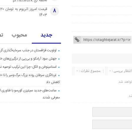
لحظه ای pi network
قی
8
1403
جدید
محبوب
تص
اولویت قزاقستان در جذب سرمایه‌گذاری گری
جهش سود آرامکو و بی‌پی از درگیری‌های خاو
استامینوفن و الکل؛ چرا این ترکیب توصیه ن
انتظار بررسی : 0
مجموع نظرات : 0
واهد شد.
کاهش داد
ساعت‌های جدید سیتیزن کورسو با فناوری اک
شد.
معرفی شدند