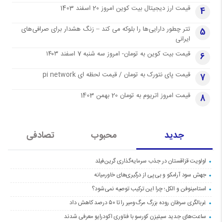
قیمت ارز دیجیتال بیت کوین امروز 20 اسفند 1403
4
تتر چطور دارایی‌ها را بلوکه می کند – زنگ هشدار برای صرافی‌های
5
ایرانی
قیمت بیت کوین به تومان- امروز سه شنبه 7 اسفند ۱۴۰۳
6
قیمت پای نتورک به تومان / قیمت لحظه ای pi network
7
قیمت امروز اتریوم به تومان 20 بهمن 1403
8
جدید
محبوب
تصادفی
اولویت قزاقستان در جذب سرمایه‌گذاری گرین‌فیلد
جهش سود آرامکو و بی‌پی از درگیری‌های خاورمیانه
استامینوفن و الکل؛ چرا این ترکیب توصیه نمی‌شود؟
غربالگری سرطان روده بزرگ مرگ‌ومیر را تا ۵۰ درصد کاهش داد
ساعت‌های جدید سیتیزن کورسو با فناوری اکودرایو معرفی شدند