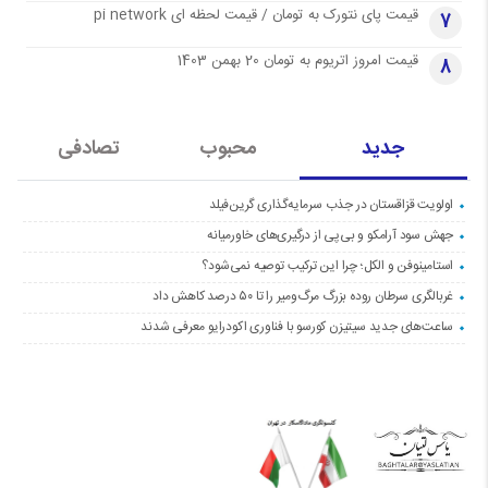
قیمت پای نتورک به تومان / قیمت لحظه ای pi network
7
قیمت امروز اتریوم به تومان 20 بهمن 1403
8
جدید
محبوب
تصادفی
اولویت قزاقستان در جذب سرمایه‌گذاری گرین‌فیلد
جهش سود آرامکو و بی‌پی از درگیری‌های خاورمیانه
استامینوفن و الکل؛ چرا این ترکیب توصیه نمی‌شود؟
غربالگری سرطان روده بزرگ مرگ‌ومیر را تا ۵۰ درصد کاهش داد
ساعت‌های جدید سیتیزن کورسو با فناوری اکودرایو معرفی شدند