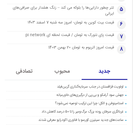
تتر چطور دارایی‌ها را بلوکه می کند – زنگ هشدار برای صرافی‌های
5
ایرانی
قیمت بیت کوین به تومان- امروز سه شنبه 7 اسفند ۱۴۰۳
6
قیمت پای نتورک به تومان / قیمت لحظه ای pi network
7
قیمت امروز اتریوم به تومان 20 بهمن 1403
8
جدید
محبوب
تصادفی
اولویت قزاقستان در جذب سرمایه‌گذاری گرین‌فیلد
جهش سود آرامکو و بی‌پی از درگیری‌های خاورمیانه
استامینوفن و الکل؛ چرا این ترکیب توصیه نمی‌شود؟
غربالگری سرطان روده بزرگ مرگ‌ومیر را تا ۵۰ درصد کاهش داد
ساعت‌های جدید سیتیزن کورسو با فناوری اکودرایو معرفی شدند