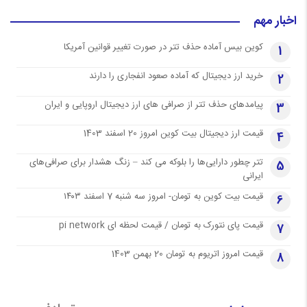
اخبار مهم
کوین بیس آماده حذف تتر در صورت تغییر قوانین آمریکا
1
خرید ارز دیجیتال که آماده صعود انفجاری را دارند
2
پیامدهای حذف تتر از صرافی های ارز دیجیتال اروپایی و ایران
3
قیمت ارز دیجیتال بیت کوین امروز 20 اسفند 1403
4
تتر چطور دارایی‌ها را بلوکه می کند – زنگ هشدار برای صرافی‌های
5
ایرانی
قیمت بیت کوین به تومان- امروز سه شنبه 7 اسفند ۱۴۰۳
6
قیمت پای نتورک به تومان / قیمت لحظه ای pi network
7
قیمت امروز اتریوم به تومان 20 بهمن 1403
8