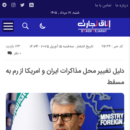
درباره ما
تماس با ما
شنبه, ۱۷ مرداد , ۱۴۰۵
کد خبر : 25136
163 بازدید
تاریخ انتشار : سه‌شنبه 15 آوریل 2025 - 16:34
0 نظر
دلیل تغییر محل مذاکرات ایران و امریکا از رم به
مسقط