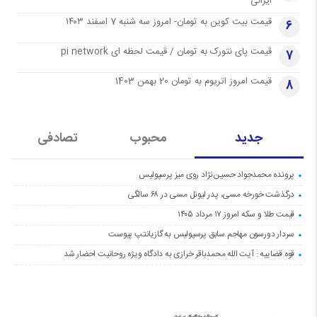
ایرانی
قیمت بیت کوین به تومان- امروز سه شنبه 7 اسفند ۱۴۰۳
6
قیمت پای نتورک به تومان / قیمت لحظه ای pi network
7
قیمت امروز اتریوم به تومان 20 بهمن 1403
8
جدید
محبوب
تصادفی
پرونده محمدجواد حسین‌نژاد روی میز پرسپولیس
درگذشت خورخه مسی، پدر لیونل مسی در ۶۸ سالگی
قیمت طلا و سکه امروز ۱۷ مرداد ۱۴۰۵
سردار دورسون مهاجم سابق پرسپولیس به گازیانتپ پیوست
قوه قضاییه : آیت الله محمدباقر خرازی به دادگاه ویژه روحانیت احضار شد