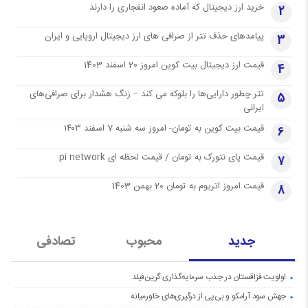
خرید ارز دیجیتال که آماده صعود انفجاری را دارند
2
پیامدهای حذف تتر از صرافی های ارز دیجیتال اروپایی و ایران
3
قیمت ارز دیجیتال بیت کوین امروز 20 اسفند 1403
4
تتر چطور دارایی‌ها را بلوکه می کند – زنگ هشدار برای صرافی‌های
5
ایرانی
قیمت بیت کوین به تومان- امروز سه شنبه 7 اسفند ۱۴۰۳
6
قیمت پای نتورک به تومان / قیمت لحظه ای pi network
7
قیمت امروز اتریوم به تومان 20 بهمن 1403
8
جدید
محبوب
تصادفی
اولویت قزاقستان در جذب سرمایه‌گذاری گرین‌فیلد
جهش سود آرامکو و بی‌پی از درگیری‌های خاورمیانه