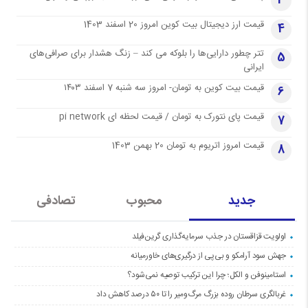
3
قیمت ارز دیجیتال بیت کوین امروز 20 اسفند 1403
4
تتر چطور دارایی‌ها را بلوکه می کند – زنگ هشدار برای صرافی‌های
5
ایرانی
قیمت بیت کوین به تومان- امروز سه شنبه 7 اسفند ۱۴۰۳
6
قیمت پای نتورک به تومان / قیمت لحظه ای pi network
7
قیمت امروز اتریوم به تومان 20 بهمن 1403
8
جدید
محبوب
تصادفی
اولویت قزاقستان در جذب سرمایه‌گذاری گرین‌فیلد
جهش سود آرامکو و بی‌پی از درگیری‌های خاورمیانه
استامینوفن و الکل؛ چرا این ترکیب توصیه نمی‌شود؟
غربالگری سرطان روده بزرگ مرگ‌ومیر را تا ۵۰ درصد کاهش داد