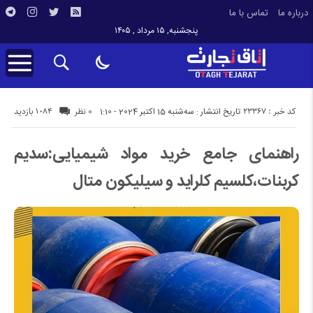
درباره ما
تماس با ما
پنجشنبه, ۱۵ مرداد , ۱۴۰۵
کد خبر : 23367
1084 بازدید
تاریخ انتشار : سه‌شنبه 15 اکتبر 2024 - 1:10
0 نظر
راهنمای جامع خرید مواد شیمیایی:سدیم
کربنات،کلسیم کلراید و سیلیکون متال