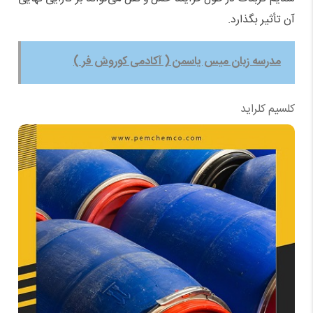
آن تأثیر بگذارد
.
مدرسه زبان میس یاسمن ( آکادمی کوروش فر )
کلسیم کلراید