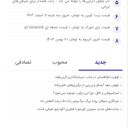
تتر چطور دارایی‌ها را بلوکه می کند – زنگ هشدار برای صرافی‌های
5
ایرانی
قیمت بیت کوین به تومان- امروز سه شنبه 7 اسفند ۱۴۰۳
6
قیمت پای نتورک به تومان / قیمت لحظه ای pi network
7
قیمت امروز اتریوم به تومان 20 بهمن 1403
8
جدید
محبوب
تصادفی
اولویت قزاقستان در جذب سرمایه‌گذاری گرین‌فیلد
جهش سود آرامکو و بی‌پی از درگیری‌های خاورمیانه
استامینوفن و الکل؛ چرا این ترکیب توصیه نمی‌شود؟
غربالگری سرطان روده بزرگ مرگ‌ومیر را تا ۵۰ درصد کاهش داد
ساعت‌های جدید سیتیزن کورسو با فناوری اکودرایو معرفی شدند