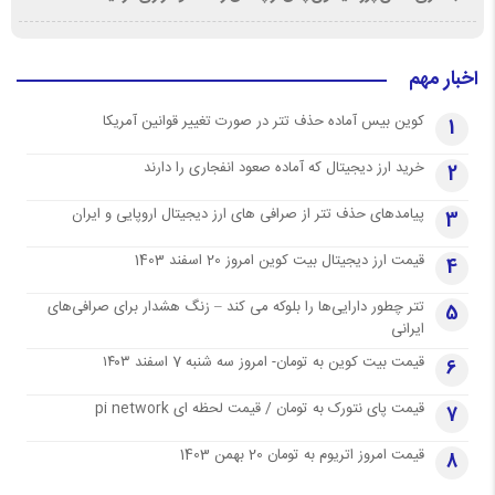
اخبار مهم
کوین بیس آماده حذف تتر در صورت تغییر قوانین آمریکا
1
خرید ارز دیجیتال که آماده صعود انفجاری را دارند
2
پیامدهای حذف تتر از صرافی های ارز دیجیتال اروپایی و ایران
3
قیمت ارز دیجیتال بیت کوین امروز 20 اسفند 1403
4
تتر چطور دارایی‌ها را بلوکه می کند – زنگ هشدار برای صرافی‌های
5
ایرانی
قیمت بیت کوین به تومان- امروز سه شنبه 7 اسفند ۱۴۰۳
6
قیمت پای نتورک به تومان / قیمت لحظه ای pi network
7
قیمت امروز اتریوم به تومان 20 بهمن 1403
8