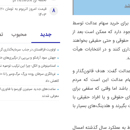
لحظه ای pi network
شد
قی
8
1403
برای خرید سهام عدالت توسط
ود دارد که ممکن است بعد از
جدید
محبوب
تص
 حقوقی و حتی حقیقی بخواهند
ری کنند و در انتخابات هیأت
اولویت قزاقستان در جذب سرمایه‌گذاری گری
د.
جهش سود آرامکو و بی‌پی از درگیری‌های خاو
استامینوفن و الکل؛ چرا این ترکیب توصیه ن
دالت گفت: هدف قانون‌گذار و
ام عدالت این است که مردم
کاهش داد
اشد اما وقتی که سقفی برای
ساعت‌های جدید سیتیزن کورسو با فناوری اک
معرفی شدند
حقوقی و یا افراد حقیقی با
گیرند و هلدینگ‌های بسیار با
ط به عملکرد سال گذشته امسال