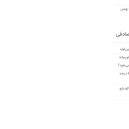
مت امروز اتریوم به تومان 20 بهمن
ادفی
ن‌فیلد
رمیانه
می‌شود؟
غربالگری سرطان روده بزرگ مرگ‌ومیر را تا ۵۰ درصد
ودرایو