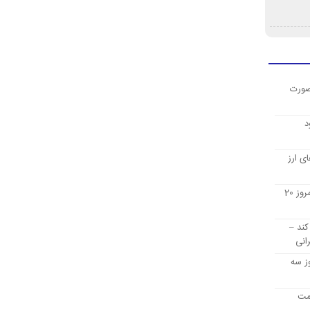
صورت
د
ی ارز
قیمت ارز دیجیتال بیت کوین امروز 20
کند –
انی
ز سه
یمت