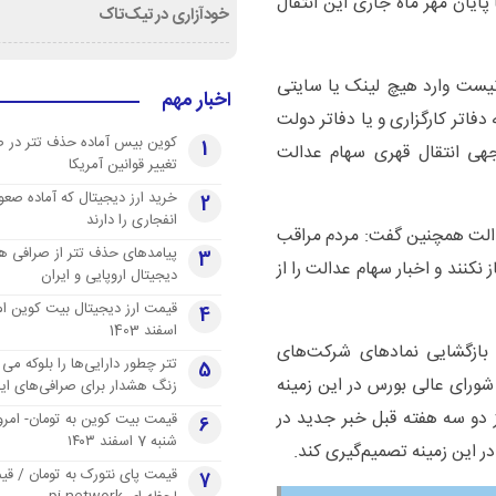
یان مهر ماه جاری این انتقال
خودآزاری در تیک‌تاک
 نیست وارد هیچ لینک یا سایتی
اخبار مهم
 دفاتر کارگزاری و یا دفاتر دولت
کوین بیس آماده حذف تتر در 
1
جهی انتقال قهری سهام عدالت
تغییر قوانین آمریکا
خرید ارز دیجیتال که آماده صعو
2
انفجاری را دارند
الت همچنین گفت: مردم مراقب
پیامدهای حذف تتر از صرافی ها
3
نکنند و اخبار سهام عدالت را از
دیجیتال اروپایی و ایران
4
اسفند 1403
 بازگشایی نمادهای شرکت‌های
تتر چطور دارایی‌ها را بلوکه می 
5
شورای عالی بورس در این زمینه
زنگ هشدار برای صرافی‌های ایر
 دو سه هفته قبل خبر جدید در
قیمت بیت کوین به تومان- امرو
6
شنبه 7 اسفند ۱۴۰۳
 این زمینه تصمیم‌گیری کند.
قیمت پای نتورک به تومان / ق
7