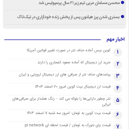
محسن مسلمان مربی تیم زیر ۲۱ سال پرسپولیس شد
بستری شدن پرز هیلتون پس از پخش زنده خودآزاری در تیک‌تاک
اخبار مهم
کوین بیس آماده حذف تتر در صورت تغییر قوانین آمریکا
1
خرید ارز دیجیتال که آماده صعود انفجاری را دارند
2
پیامدهای حذف تتر از صرافی های ارز دیجیتال اروپایی و ایران
3
قیمت ارز دیجیتال بیت کوین امروز 20 اسفند 1403
4
تتر چطور دارایی‌ها را بلوکه می کند – زنگ هشدار برای صرافی‌های
5
ایرانی
قیمت بیت کوین به تومان- امروز سه شنبه 7 اسفند ۱۴۰۳
6
قیمت پای نتورک به تومان / قیمت لحظه ای pi network
7