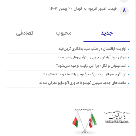
قیمت امروز اتریوم به تومان 20 بهمن 1403
8
جدید
محبوب
تصادفی
اولویت قزاقستان در جذب سرمایه‌گذاری گرین‌فیلد
جهش سود آرامکو و بی‌پی از درگیری‌های خاورمیانه
استامینوفن و الکل؛ چرا این ترکیب توصیه نمی‌شود؟
غربالگری سرطان روده بزرگ مرگ‌ومیر را تا ۵۰ درصد کاهش داد
ساعت‌های جدید سیتیزن کورسو با فناوری اکودرایو معرفی شدند