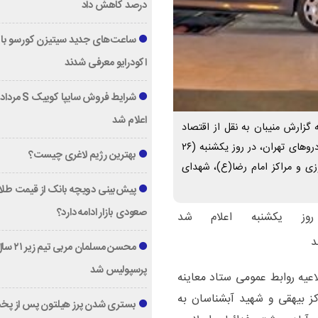
درصد کاهش داد
ساعت‌های جدید سیتیزن کورسو با 
اکودرایو معرفی شدند
اعلام شد
 گزارش منیبان به نقل از اقتصاد
آنلاین، بر اساس اطلاعیه روابط عمومی ستاد معاینه فنی خودروهای تهران، در روز یکشنبه (۲۶
بهترین رژیم لاغری چیست؟
زی و مراکز امام رضا(ع)، شهدای
پیش‌بینی دویچه‌ بانک از قیمت طلا ؛
صعودی بازار ادامه دارد؟
وز یکشنبه اعلام شد
محسن مسلمان مربی تیم زی
پرسپولیس شد
لاعیه روابط عمومی ستاد معاینه
روز یکشنبه (۲۶ آذر ماه) مراکز بیهقی و شهید آبشناسان به
بستری شدن پرز هیلتون پس از پخ