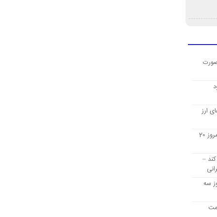
صورت
د
ی ارز
قیمت ارز دیجیتال بیت کوین امروز 20
کند –
انی
ز سه
یمت