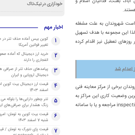
آباد، بعثت، فدائیان اسلام و
خودآزاری در تیک‌تاک
ن است شهروندان به علت مشغله
اخبار مهم
 لذا این مجموعه با هدف تسهیل
کوین بیس آماده حذف تتر در 
1
وزهای تعطیل نیز اقدام کرده
تغییر قوانین آمریکا
خرید ارز دیجیتال که آماده صعو
2
انفجاری را دارند
اعدام شد
پیامدهای حذف تتر از صرافی ها
3
دیجیتال اروپایی و ایران
4
دان برخی از مرکز معاینه فنی
اسفند 1403
رین وضعیت کاری این مراکز به
تتر چطور دارایی‌ها را بلوکه می 
5
سایت ستاد معاینه فنی خودروهای تهران inspection.tehran.ir مراجعه و یا با سامانه
زنگ هشدار برای صرافی‌های ایر
قیمت بیت کوین به تومان- امرو
6
شنبه 7 اسفند ۱۴۰۳
قیمت پای نتورک به تومان / ق
7