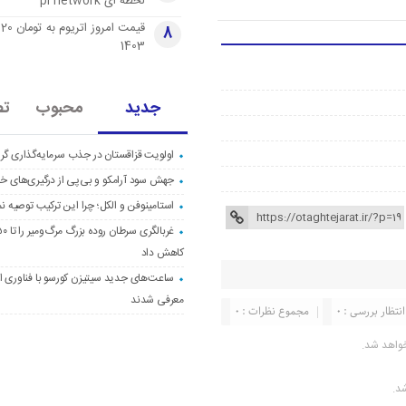
لحظه ای pi network
قی
8
1403
جدید
محبوب
تص
اولویت قزاقستان در جذب سرمایه‌گذاری گری
جهش سود آرامکو و بی‌پی از درگیری‌های خاو
استامینوفن و الکل؛ چرا این ترکیب توصیه ن
کاهش داد
ساعت‌های جدید سیتیزن کورسو با فناوری اک
معرفی شدند
انتظار بررسی : 0
مجموع نظرات : 0
واهد شد.
شد.