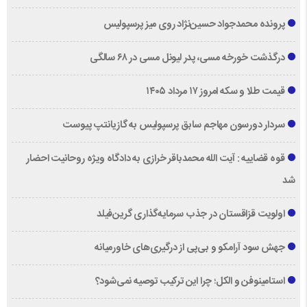
پرونده محمدجواد حسین‌نژاد روی میز پرسپولیس
درگذشت خورخه مسی، پدر لیونل مسی در ۶۸ سالگی
قیمت طلا و سکه امروز ۱۷ مرداد ۱۴۰۵
سردار دورسون مهاجم سابق پرسپولیس به گازیانتپ پیوست
قوه قضاییه : آیت الله محمدباقر خرازی به دادگاه ویژه روحانیت احضار
شد
اولویت قزاقستان در جذب سرمایه‌گذاری گرین‌فیلد
جهش سود آرامکو و بی‌پی از درگیری‌های خاورمیانه
استامینوفن و الکل؛ چرا این ترکیب توصیه نمی‌شود؟