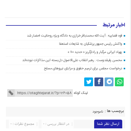
اخبار مرتبط
قوه قضاییه : آیت الله محمدباقر خرازی به دادگاه ویژه روحانیت احضار شد
واکنش رئیس جمهور پزشکیان به شایعات استعفا
پهپاد ایرانی مرگبار و رادارگریز « حدید ۱۱۰ »
محسن رفیقدوست : رهبر انقلاب علی‌الاصول دل‌بسته این مذاکرات نبوده‌اند
درخواست مجلس برای ترمیم حقوق و مزایای نیروهای مسلح
لینک کوتاه
برچسب ها :
ناموجود
ارسال نظر شما
در انتظار بررسی : 0
مجموع نظرات : 0