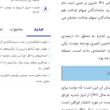
لحظه ای pi network
شوند، اما هنوز سهامی دریافت نکرده اند. در خرداد و تیر ۱۴۰۱ خبری بر مبنی ثبت نام
قی
8
دید جاماندگان سهام عدالت هم
1403
اماندگان سهام عدالت منتشر می
جدید
محبوب
تص
سید احسان خاندوزی با حضور در صحن مجلس ضمن اشاره به تحقق ۱۰۰ درصدی
اولویت قزاقستان در جذب سرمایه‌گذاری گری
۱۴۰۱ آمده بود، گفت: در تامین کسری بودجه دولت، یکی
جهش سود آرامکو و بی‌پی از درگیری‌های خاو
ود اختصاص داده است، مسئله
استامینوفن و الکل؛ چرا این ترکیب توصیه ن
جه بود.
کاهش داد
ساعت‌های جدید سیتیزن کورسو با فناوری اک
معرفی شدند
 مدل آن این است که دولت برای
رفع کسری‌های موقت پیش از پایان سال (در لایحه بودجه سال ۱۴۰۲) از ابزار جدید اوراق
ست در مورد انتشار اوراقی است
که برای کسری‌های بین سال‌های مختلف است. عملکرد دولت در سال ۱۴۰۱ با توجه به