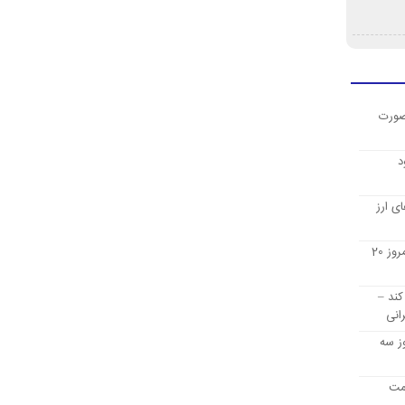
صورت
د
ی ارز
قیمت ارز دیجیتال بیت کوین امروز 20
کند –
انی
ز سه
یمت