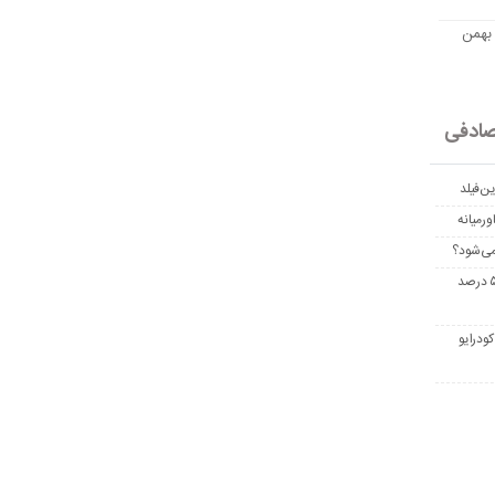
مت امروز اتریوم به تومان 20 بهمن
ادفی
ن‌فیلد
رمیانه
می‌شود؟
غربالگری سرطان روده بزرگ مرگ‌ومیر را تا ۵۰ درصد
ودرایو