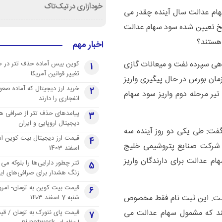
خودآزاری در تیک‌تاک
ام عدالت سال آینده چقدر می
ریخ تعیین شده سود سهام عدالت
هستند؟
اخبار مهم
اهی سپرده نفت و میعانات گازی
کوین بیس آماده حذف تتر در 
1
تغییر قوانین آمریکا
ان بورس در حال پیگیری واریز
خرید ارز دیجیتال که آماده صعو
2
تیر مرحله دوم واریز سود سهام
انفجاری را دارند
پیامدهای حذف تتر از صرافی ها
3
دیجیتال اروپایی و ایران
ت: طی یکی دو روز آینده سه
4
و شرکت صنایع پتروشیمی خلیج
اسفند 1403
م عدالت برای دارندگان واریز
تتر چطور دارایی‌ها را بلوکه می 
5
زنگ هشدار برای صرافی‌های ایر
قیمت بیت کوین به تومان- امرو
6
 است. این ثبت نام فقط مخصوص
شنبه 7 اسفند ۱۴۰۳
تند که مشمول سهام عدالت می
قیمت پای نتورک به تومان / ق
7