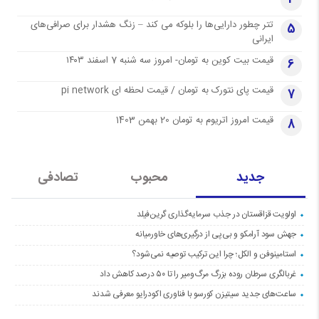
تتر چطور دارایی‌ها را بلوکه می کند – زنگ هشدار برای صرافی‌های
5
ایرانی
قیمت بیت کوین به تومان- امروز سه شنبه 7 اسفند ۱۴۰۳
6
قیمت پای نتورک به تومان / قیمت لحظه ای pi network
7
قیمت امروز اتریوم به تومان 20 بهمن 1403
8
جدید
محبوب
تصادفی
اولویت قزاقستان در جذب سرمایه‌گذاری گرین‌فیلد
جهش سود آرامکو و بی‌پی از درگیری‌های خاورمیانه
استامینوفن و الکل؛ چرا این ترکیب توصیه نمی‌شود؟
غربالگری سرطان روده بزرگ مرگ‌ومیر را تا ۵۰ درصد کاهش داد
ساعت‌های جدید سیتیزن کورسو با فناوری اکودرایو معرفی شدند