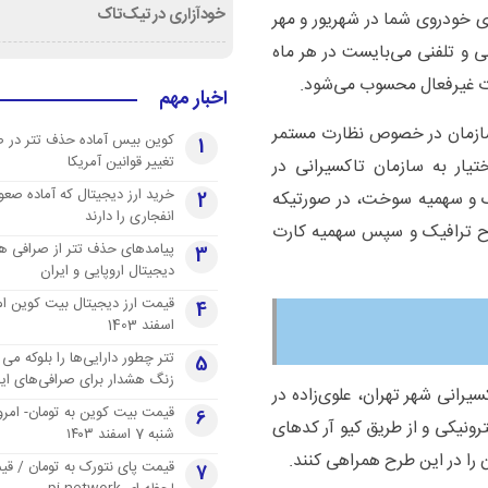
خودآزاری در تیک‌تاک
ای خودروی شما در شهریور و مهر
و تلفنی می‌بایست در هر ماه
اخبار مهم
 سازمان در خصوص نظارت مستمر
کوین بیس آماده حذف تتر در 
1
تغییر قوانین آمریکا
یار به سازمان تاکسیرانی در
خرید ارز دیجیتال که آماده صعو
 و سهمیه سوخت، در صورتیکه
2
انفجاری را دارند
طرح ترافیک و سپس سهمیه کارت
پیامدهای حذف تتر از صرافی ها
3
دیجیتال اروپایی و ایران
4
اسفند 1403
تتر چطور دارایی‌ها را بلوکه می 
5
زنگ هشدار برای صرافی‌های ایر
یرانی شهر تهران، علوی‌زاده در
قیمت بیت کوین به تومان- امرو
6
ترونیکی و از طریق کیو آر کدهای
شنبه 7 اسفند ۱۴۰۳
را در این طرح همراهی کنند.
قیمت پای نتورک به تومان / ق
7