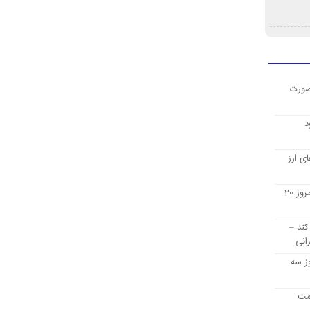
صورت
د
ی ارز
قیمت ارز دیجیتال بیت کوین امروز 20
کند –
انی
ز سه
یمت