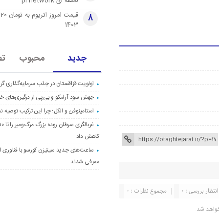
لحظه ای pi network
قی
8
1403
جدید
محبوب
تص
اولویت قزاقستان در جذب سرمایه‌گذاری گری
جهش سود آرامکو و بی‌پی از درگیری‌های خاو
استامینوفن و الکل؛ چرا این ترکیب توصیه ن
کاهش داد
ساعت‌های جدید سیتیزن کورسو با فناوری اک
معرفی شدند
انتظار بررسی : 0
مجموع نظرات : 0
واهد شد.