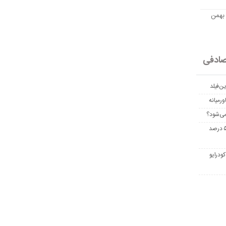
مت امروز اتریوم به تومان 20 بهمن
ادفی
ن‌فیلد
رمیانه
می‌شود؟
غربالگری سرطان روده بزرگ مرگ‌ومیر را تا ۵۰ درصد
ودرایو