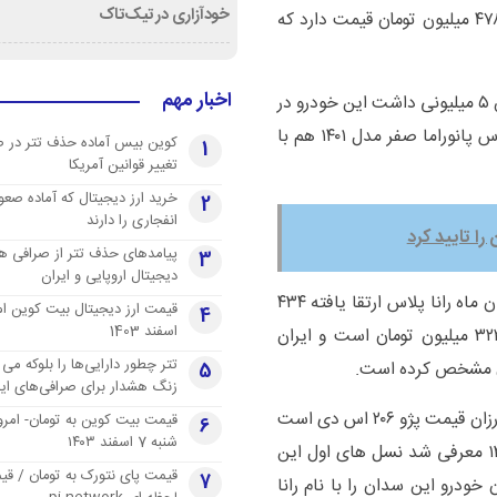
خودآزاری در تیک‌تاک
تومان ارزان شده است. رانا پلاس مدل ۱۴۰۱ هم در بازار ۴۷۸ میلیون تومان قیمت دارد که
اخبار مهم
قیمت ماشین رانا پلاس پانوراما مدل ۱۴۰۲ افزایش کاهش ۵ میلیونی داشت این خودرو در
حال حاضر ۵۵۰ میلیون تومان قیمت دارد. قیمت رانا پلاس پانوراما صفر مدل ۱۴۰۱ هم با
کوین بیس آماده حذف تتر در 
1
تغییر قوانین آمریکا
خرید ارز دیجیتال که آماده صعو
2
انفجاری را دارند
ا تایید کرد
پیامدهای حذف تتر از صرافی ها
3
دیجیتال اروپایی و ایران
بر اساس قیمت کارخانه ای محصولات ایران خودرو در آبان ماه رانا پلاس ارتقا یافته ۴۳۴
4
اسفند 1403
میلیون تومان است قیمت رانا پلاس هم در نمایندگی ۳۲۲ میلیون تومان است و ایران
تتر چطور دارایی‌ها را بلوکه می 
5
زنگ هشدار برای صرافی‌های ایر
رانا نسل جدید سواری های ایران خودرو است که نسخه ارزان قیمت پژو ۲۰۶ اس دی است
قیمت بیت کوین به تومان- امرو
6
شنبه 7 اسفند ۱۴۰۳
این محصول به عنوان سومین خودروی ملی در سال ۱۳۸۸ معرفی شد نسل های اول این
قیمت پای نتورک به تومان / ق
7
ما پس از آن ایران خودرو این سدان را با نام رانا