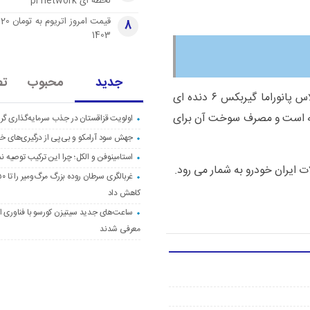
لحظه ای pi network
قی
8
1403
جدید
محبوب
تص
رانا پلاس گیربکس ۵ دنده ای تولید می شود اما رانا پلاس پانوراما گیربکس ۶ دنده ای
انا برای رسیدن به سرعت ۱۰۰ کیلومتر ۱۲ ثانیه است و مصرف سوخت آن برای
اولویت قزاقستان در جذب سرمایه‌گذاری گری
جهش سود آرامکو و بی‌پی از درگیری‌های خاو
استامینوفن و الکل؛ چرا این ترکیب توصیه ن
 ایران خودرو به شمار می رود.
کاهش داد
ساعت‌های جدید سیتیزن کورسو با فناوری اک
معرفی شدند