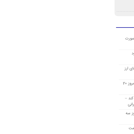
صورت
د
ی ارز
قیمت ارز دیجیتال بیت کوین امروز 20
کند –
انی
ز سه
یمت