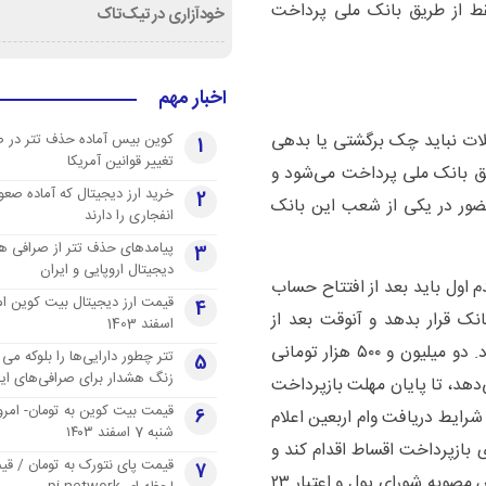
قط از طریق بانک ملی پرداخت
خودآزاری در تیک‌تاک
اخبار مهم
ات نباید چک برگشتی یا بدهی
کوین بیس آماده حذف تتر در 
1
تغییر قوانین آمریکا
رفی وام اربعین ۱۴۰۲ فقط از طریق بانک ملی پرداخت می‌شود و
خرید ارز دیجیتال که آماده صعو
2
رداد می‌توانند با حضور در یکی از شعب این بانک
انفجاری را دارند
پیامدهای حذف تتر از صرافی ها
3
دیجیتال اروپایی و ایران
اول باید بعد از افتتاح حساب
4
ان را دراختیار بانک قرار بدهد و آنوقت بعد از
اسفند 1403
استعلام‌های لازم، شامل دریافت وام اربعین ۱۴۰۲ می‌شود. دو میلیون و ۵۰۰ هزار تومانی
تتر چطور دارایی‌ها را بلوکه می 
5
زنگ هشدار برای صرافی‌های ایر
فت وام اربعین ۱۴۰۲ به بانک می‌دهد، تا پایان مهلت بازپرداخت
قیمت بیت کوین به تومان- امرو
رایط دریافت وام اربعین اعلام
6
شنبه 7 اسفند ۱۴۰۳
 بازپرداخت اقساط اقدام کند و
قیمت پای نتورک به تومان / ق
7
آنطور که مشخص است نرخ سود وام اربعین ۱۴۰۲ براساس مصوبه شورای پول و اعتبار ۲۳