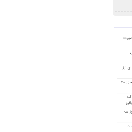
صورت
د
ی ارز
قیمت ارز دیجیتال بیت کوین امروز 20
کند –
انی
ز سه
یمت