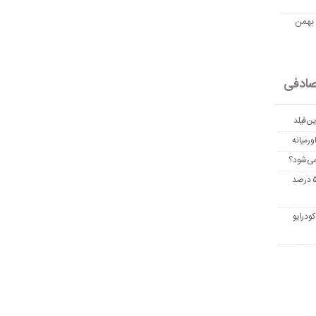
مت امروز اتریوم به تومان 20 بهمن
ادفی
ن‌فیلد
رمیانه
می‌شود؟
غربالگری سرطان روده بزرگ مرگ‌ومیر را تا ۵۰ درصد
ودرایو