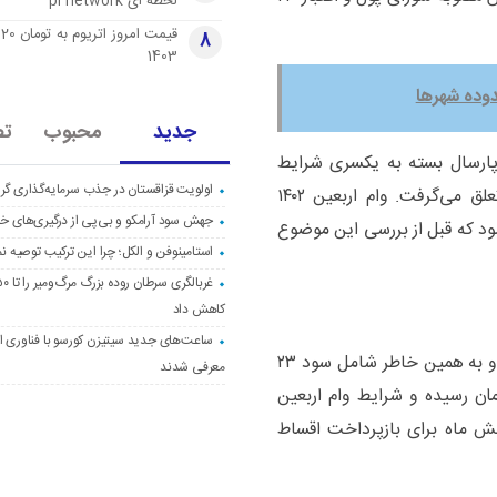
لحظه ای pi network
قی
8
1403
دوده شهرها
جدید
محبوب
تص
 تومان رسیده که پارسال بسته به یکسری شرایط
اولویت قزاقستان در جذب سرمایه‌گذاری گری
خاص به هر متقاضی بین سه تا پنج میلیون تومان تعلق می‌گرفت. وام اربعین ۱۴۰۲
جهش سود آرامکو و بی‌پی از درگیری‌های خاو
شود که قبل از بررسی این موضوع
استامینوفن و الکل؛ چرا این ترکیب توصیه ن
کاهش داد
ساعت‌های جدید سیتیزن کورسو با فناوری اک
وام اربعین جزو تسهیلات قرض‌الحسنه به‌حساب نمی‌آید و به همین خاطر شامل سود ۲۳
معرفی شدند
م اربعین ۱۴۰۲ به ۱۰ میلیون تومان رسیده و شرایط وام اربعین
ش ماه برای بازپرداخت اقساط