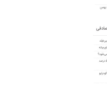
مت امروز اتریوم به تومان 20 بهمن
ادفی
ن‌فیلد
رمیانه
می‌شود؟
غربالگری سرطان روده بزرگ مرگ‌ومیر را تا ۵۰ درصد
ودرایو