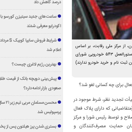
درصد کاهش داد
ساعت‌های جدید سیتیزن کورسو با 
اکودرایو معرفی شدند
، از مرکز ملی رقابت، بر اساس
اعلام شد
الحاقیه هیأت تجدید نظر، شرط موجود در بند ۴ ماده ۴ دستورالعمل ۵۴۳ خودرویی شورای
ن ثبت نام و خرید خودرو ندارند)
بهترین رژیم لاغری چیست؟
پیش‌بینی دویچه‌ بانک از قیمت طلا ؛
صعودی بازار ادامه دارد؟
 هیأت تجدید نظر، شرط موجود در
محسن مسلمان مربی تیم زی
 شورای رقابت (متقاضیانی که دارای پلاک فعال
پرسپولیس شد
صلاح و توسط رئیس شورا و مرکز
ان حمایت مصرف‌کنندگان و
بستری شدن پرز هیلتون پس از پخ