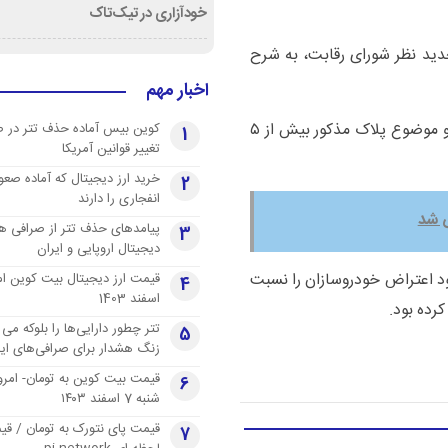
خودآزاری در تیک‌تاک
شماره ۱۲۷/۰۲/ه ت هیأت تجدید نظر شورای رقابت، به شرح
اخبار مهم
"کسانی که دارای پلاک انتظامی فعال هستند وعمر خودرو موضوع پلاک مذکور بیش از ۵
کوین بیس آماده حذف تتر در 
1
تغییر قوانین آمریکا
خرید ارز دیجیتال که آماده صعو
2
انفجاری را دارند
پیامدهای حذف تتر از صرافی ها
3
دیجیتال اروپایی و ایران
ست: هیأت تجدید نظر همچنین در جلسه ۲۵۸ خود اعتراض خودروسازان را نسبت
4
اسفند 1403
تتر چطور دارایی‌ها را بلوکه می 
5
زنگ هشدار برای صرافی‌های ایر
قیمت بیت کوین به تومان- امرو
6
شنبه 7 اسفند ۱۴۰۳
قیمت پای نتورک به تومان / ق
7