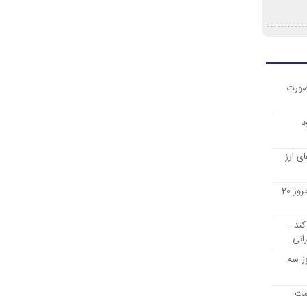
صورت
د
ی ارز
قیمت ارز دیجیتال بیت کوین امروز 20
کند –
انی
ز سه
یمت