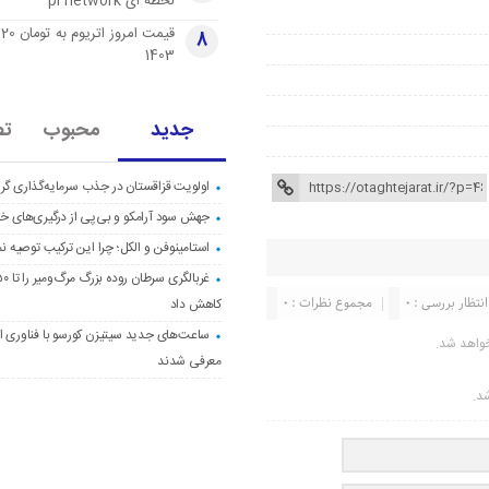
لحظه ای pi network
قی
8
1403
جدید
محبوب
تص
اولویت قزاقستان در جذب سرمایه‌گذاری گری
جهش سود آرامکو و بی‌پی از درگیری‌های خاو
استامینوفن و الکل؛ چرا این ترکیب توصیه ن
انتظار بررسی : 0
مجموع نظرات : 0
کاهش داد
ساعت‌های جدید سیتیزن کورسو با فناوری اک
واهد شد.
معرفی شدند
شد.