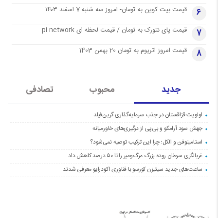
قیمت بیت کوین به تومان- امروز سه شنبه 7 اسفند ۱۴۰۳
6
قیمت پای نتورک به تومان / قیمت لحظه ای pi network
7
قیمت امروز اتریوم به تومان 20 بهمن 1403
8
جدید
محبوب
تصادفی
اولویت قزاقستان در جذب سرمایه‌گذاری گرین‌فیلد
جهش سود آرامکو و بی‌پی از درگیری‌های خاورمیانه
استامینوفن و الکل؛ چرا این ترکیب توصیه نمی‌شود؟
غربالگری سرطان روده بزرگ مرگ‌ومیر را تا ۵۰ درصد کاهش داد
ساعت‌های جدید سیتیزن کورسو با فناوری اکودرایو معرفی شدند