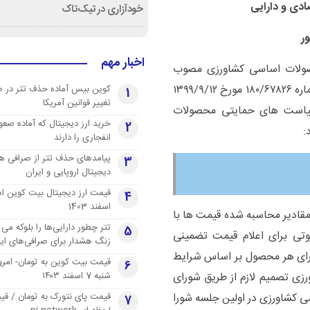
ادی و دارایی
خودآزاری در تیک‌تاک
ر
اخبار مهم
حصولات اساسی کشاورزی مصوب
پنجم آبان ماه یک هزار و سیصد و نود و نه، ابلاغی به شماره ۱۸۰/۶۷۸۲۶ مورخ ۱۳۹۹/۹/۱۲
کوین بیس آماده حذف تتر در 
1
تغییر قوانین آمریکا
سیاست های حمایتی محصولات
خرید ارز دیجیتال که آماده صعو
2
انفجاری را دارند
پیامدهای حذف تتر از صرافی ها
3
دیجیتال اروپایی و ایران
4
اسفند 1403
 مقادیر محاسبه شده قیمت ها با
تتر چطور دارایی‌ها را بلوکه می 
5
تی برای اعلام قیمت تضمینی
زنگ هشدار برای صرافی‌های ایر
در صورت نیاز برای هر محصول بر اساس شرایط
قیمت بیت کوین به تومان- امرو
6
ورزی تصمیم لازم از طریق شورای
شنبه 7 اسفند ۱۴۰۳
 کشاورزی در اولین جلسه شورا
قیمت پای نتورک به تومان / ق
7