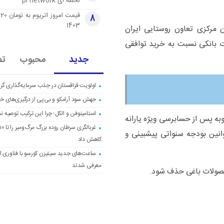
لحظه ای pi network
قی
8
1403
مرکزی تعاون روستایی ایران
ت بانکی نسبت به خرید توافقی
جدید
محبوب
تص
اولویت قزاقستان در جذب سرمایه‌گذاری گری
جهش سود آرامکو و بی‌پی از درگیری‌های خاو
استامینوفن و الکل؛ چرا این ترکیب توصیه ن
 ضرر و زیان احتمالی بند (۲) این مصوبه پس از حسابرسی ویژه یارانه
وانین بودجه سنواتی پیشبینی و
کاهش داد
ساعت‌های جدید سیتیزن کورسو با فناوری اک
معرفی شدند