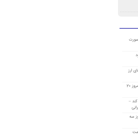
صورت
د
ی ارز
قیمت ارز دیجیتال بیت کوین امروز 20
کند –
انی
ز سه
یمت