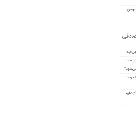
مت امروز اتریوم به تومان 20 بهمن
ادفی
ن‌فیلد
رمیانه
می‌شود؟
غربالگری سرطان روده بزرگ مرگ‌ومیر را تا ۵۰ درصد
ودرایو