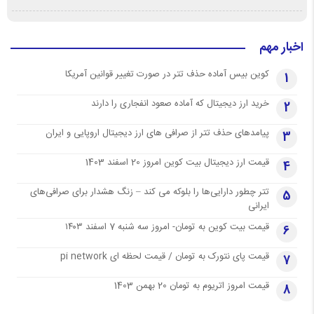
اخبار مهم
کوین بیس آماده حذف تتر در صورت تغییر قوانین آمریکا
1
خرید ارز دیجیتال که آماده صعود انفجاری را دارند
2
پیامدهای حذف تتر از صرافی های ارز دیجیتال اروپایی و ایران
3
قیمت ارز دیجیتال بیت کوین امروز 20 اسفند 1403
4
تتر چطور دارایی‌ها را بلوکه می کند – زنگ هشدار برای صرافی‌های
5
ایرانی
قیمت بیت کوین به تومان- امروز سه شنبه 7 اسفند ۱۴۰۳
6
قیمت پای نتورک به تومان / قیمت لحظه ای pi network
7
قیمت امروز اتریوم به تومان 20 بهمن 1403
8