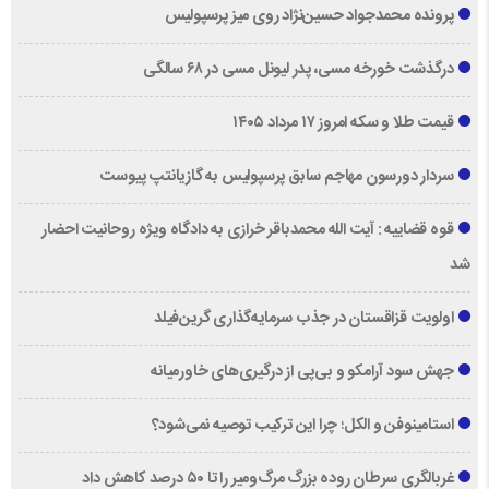
پرونده محمدجواد حسین‌نژاد روی میز پرسپولیس
درگذشت خورخه مسی، پدر لیونل مسی در ۶۸ سالگی
قیمت طلا و سکه امروز ۱۷ مرداد ۱۴۰۵
سردار دورسون مهاجم سابق پرسپولیس به گازیانتپ پیوست
قوه قضاییه : آیت الله محمدباقر خرازی به دادگاه ویژه روحانیت احضار
شد
اولویت قزاقستان در جذب سرمایه‌گذاری گرین‌فیلد
جهش سود آرامکو و بی‌پی از درگیری‌های خاورمیانه
استامینوفن و الکل؛ چرا این ترکیب توصیه نمی‌شود؟
غربالگری سرطان روده بزرگ مرگ‌ومیر را تا ۵۰ درصد کاهش داد