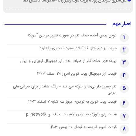
غربالگری سرطان روده بزرگ مرگ‌ومیر را تا ۵۰ درصد کاهش داد
اخبار مهم
کوین بیس آماده حذف تتر در صورت تغییر قوانین آمریکا
1
خرید ارز دیجیتال که آماده صعود انفجاری را دارند
2
پیامدهای حذف تتر از صرافی های ارز دیجیتال اروپایی و ایران
3
قیمت ارز دیجیتال بیت کوین امروز 20 اسفند 1403
4
تتر چطور دارایی‌ها را بلوکه می کند – زنگ هشدار برای صرافی‌های
5
ایرانی
قیمت بیت کوین به تومان- امروز سه شنبه 7 اسفند ۱۴۰۳
6
قیمت پای نتورک به تومان / قیمت لحظه ای pi network
7
قیمت امروز اتریوم به تومان 20 بهمن 1403
8