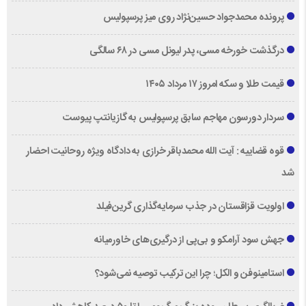
پرونده محمدجواد حسین‌نژاد روی میز پرسپولیس
درگذشت خورخه مسی، پدر لیونل مسی در ۶۸ سالگی
قیمت طلا و سکه امروز ۱۷ مرداد ۱۴۰۵
سردار دورسون مهاجم سابق پرسپولیس به گازیانتپ پیوست
قوه قضاییه : آیت الله محمدباقر خرازی به دادگاه ویژه روحانیت احضار
شد
اولویت قزاقستان در جذب سرمایه‌گذاری گرین‌فیلد
جهش سود آرامکو و بی‌پی از درگیری‌های خاورمیانه
استامینوفن و الکل؛ چرا این ترکیب توصیه نمی‌شود؟