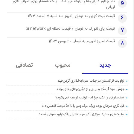
تتر چطور دارایی‌ها را بلوکه می کند – زنگ هشدار برای صرافی‌های
5
ایرانی
قیمت بیت کوین به تومان- امروز سه شنبه 7 اسفند ۱۴۰۳
6
قیمت پای نتورک به تومان / قیمت لحظه ای pi network
7
قیمت امروز اتریوم به تومان 20 بهمن 1403
8
جدید
محبوب
تصادفی
اولویت قزاقستان در جذب سرمایه‌گذاری گرین‌فیلد
جهش سود آرامکو و بی‌پی از درگیری‌های خاورمیانه
استامینوفن و الکل؛ چرا این ترکیب توصیه نمی‌شود؟
غربالگری سرطان روده بزرگ مرگ‌ومیر را تا ۵۰ درصد کاهش داد
ساعت‌های جدید سیتیزن کورسو با فناوری اکودرایو معرفی شدند