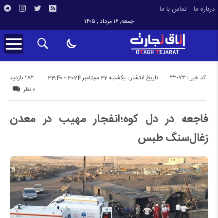
درباره ما
تماس با ما
جمعه, ۱۶ مرداد , ۱۴۰۵
کد خبر : 23073
182 بازدید
تاریخ انتشار : یکشنبه 22 سپتامبر 2024 - 23:40
0 نظر
فاجعه در دل کوه؛انفجار مهیب در معدن
زغال‌سنگ طبس