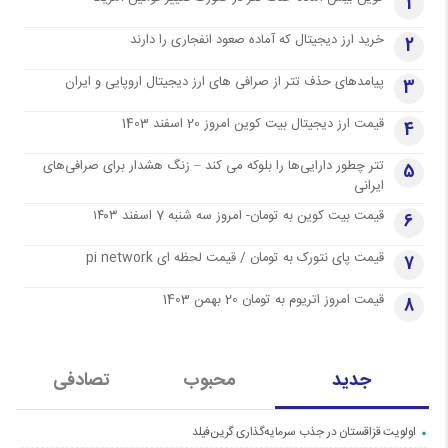
1
خرید ارز دیجیتال که آماده صعود انفجاری را دارند
2
پیامدهای حذف تتر از صرافی های ارز دیجیتال اروپایی و ایران
3
قیمت ارز دیجیتال بیت کوین امروز 20 اسفند 1403
4
تتر چطور دارایی‌ها را بلوکه می کند – زنگ هشدار برای صرافی‌های
5
ایرانی
قیمت بیت کوین به تومان- امروز سه شنبه 7 اسفند ۱۴۰۳
6
قیمت پای نتورک به تومان / قیمت لحظه ای pi network
7
قیمت امروز اتریوم به تومان 20 بهمن 1403
8
جدید
محبوب
تصادفی
اولویت قزاقستان در جذب سرمایه‌گذاری گرین‌فیلد