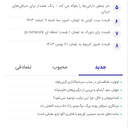
تتر چطور دارایی‌ها را بلوکه می کند – زنگ هشدار برای صرافی‌های
5
ایرانی
قیمت بیت کوین به تومان- امروز سه شنبه 7 اسفند ۱۴۰۳
6
قیمت پای نتورک به تومان / قیمت لحظه ای pi network
7
قیمت امروز اتریوم به تومان 20 بهمن 1403
8
جدید
محبوب
تصادفی
اولویت قزاقستان در جذب سرمایه‌گذاری گرین‌فیلد
جهش سود آرامکو و بی‌پی از درگیری‌های خاورمیانه
استامینوفن و الکل؛ چرا این ترکیب توصیه نمی‌شود؟
غربالگری سرطان روده بزرگ مرگ‌ومیر را تا ۵۰ درصد کاهش داد
ساعت‌های جدید سیتیزن کورسو با فناوری اکودرایو معرفی شدند