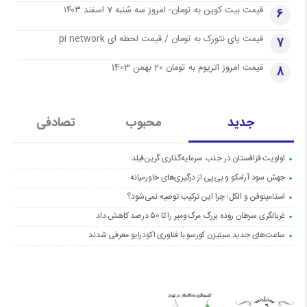
قیمت بیت کوین به تومان- امروز سه شنبه 7 اسفند ۱۴۰۳
6
قیمت پای نتورک به تومان / قیمت لحظه ای pi network
7
قیمت امروز اتریوم به تومان 20 بهمن 1403
8
جدید
محبوب
تصادفی
اولویت قزاقستان در جذب سرمایه‌گذاری گرین‌فیلد
جهش سود آرامکو و بی‌پی از درگیری‌های خاورمیانه
استامینوفن و الکل؛ چرا این ترکیب توصیه نمی‌شود؟
غربالگری سرطان روده بزرگ مرگ‌ومیر را تا ۵۰ درصد کاهش داد
ساعت‌های جدید سیتیزن کورسو با فناوری اکودرایو معرفی شدند