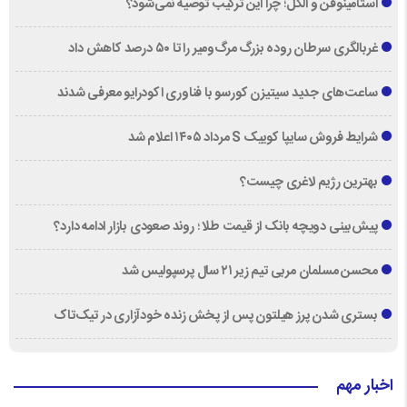
استامینوفن و الکل؛ چرا این ترکیب توصیه نمی‌شود؟
غربالگری سرطان روده بزرگ مرگ‌ومیر را تا ۵۰ درصد کاهش داد
ساعت‌های جدید سیتیزن کورسو با فناوری اکودرایو معرفی شدند
شرایط فروش سایپا کوییک S مرداد ۱۴۰۵ اعلام شد
بهترین رژیم لاغری چیست؟
پیش‌بینی دویچه‌ بانک از قیمت طلا ؛ روند صعودی بازار ادامه دارد؟
محسن مسلمان مربی تیم زیر ۲۱ سال پرسپولیس شد
بستری شدن پرز هیلتون پس از پخش زنده خودآزاری در تیک‌تاک
اخبار مهم