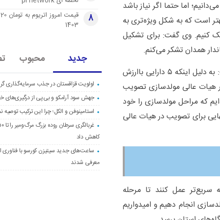
لحظه ای pi network
دانیم؛ اما حتما اگر نیاز باشد
قی
8
تر است که به شکل ویژه‌تری به
1403
مک کنیم. وی گفت: برای تشکیل
اندار همدان تشکر می‌کنم.
جدید
محبوب
تص
وزیر اقتصاد درباره مولدسازی دارایی‌های دولت هم گفت: به دلیل اینکه ۵ دارایی باارزش
اولویت قزاقستان در جذب سرمایه‌گذاری گری
ر هیات عالی مولدسازی تصویب
جهش سود آرامکو و بی‌پی از درگیری‌های خاو
‌ایم که مراحل مولدسازی را خود
استامینوفن و الکل؛ چرا این ترکیب توصیه ن
نهایی برای تصویب در هیات عالی
کاهش داد
ساعت‌های جدید سیتیزن کورسو با فناوری اک
معرفی شدند
 سریع‌تر عمل کنند تا مرحله
دسازی انجام دهیم و امیدواریم
ه‌های استان برسد.