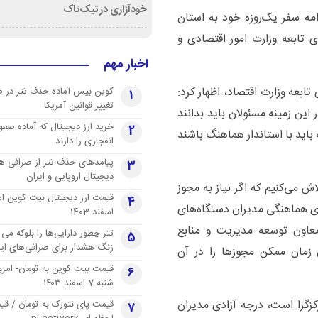
خودآزاری در تیک‌تاک
مه سفر یک‌روزه خود به استان
تابعه وزارت امور اقتصادی و
اخبار مهم
بعه وزارت اقتصاد، اظهار کرد:
کوین بیس آماده حذف تتر در 
1
تغییر قوانین آمریکا
ن زمینه مسئولان باید بدانند
خرید ارز دیجیتال که آماده صعو
2
باید با استاندار هماهنگ باشند
انفجاری را دارند
پیامدهای حذف تتر از صرافی ها
3
دیجیتال اروپایی و ایران
اش می‌کنیم که اگر نیاز به مجوز
4
 هماهنگی مدیران دستگاه‌های
اسفند 1403
معاون توسعه مدیریت و منابع
تتر چطور دارایی‌ها را بلوکه می 
5
زنگ هشدار برای صرافی‌های ایر
ن زمان ممکن مجوز‌ها را در آن
قیمت بیت کوین به تومان- امرو
6
شنبه 7 اسفند ۱۴۰۳
رکزگرا است، درجه آزادی مدیران
قیمت پای نتورک به تومان / ق
7