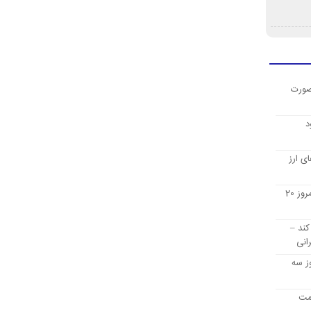
صورت
د
ی ارز
قیمت ارز دیجیتال بیت کوین امروز 20
کند –
انی
ز سه
یمت