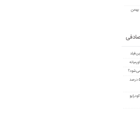
مت امروز اتریوم به تومان 20 بهمن
ادفی
ن‌فیلد
رمیانه
می‌شود؟
غربالگری سرطان روده بزرگ مرگ‌ومیر را تا ۵۰ درصد
ودرایو