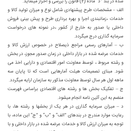
شده در بند ”د“ ماده (2) قانون را بررسی و احراز مینماید.
الف – مشخصات طرح پیشنهادی شامل نوع و میزان تولید کالا و
خدمات ،‌زمانبندی اجرا و بهره برداری طرح و پیش بینی فروش
داخلی یا صدور به خارج از کشور ،‌در نمونه های درخواست
سرمایه گذاری درج میگردد.
ب – آمارهای رسمی مراجع ذیصلاح در خصوص ارزش کالا و
خدمات عرضه شده در بازار داخلی در زمان صدور مجوز،‌ در بخش
و رشته مربوط ، توسط معاونت امور اقتصادی و دارایی اخذ می
شود. مبنای تصمیمات هیئت آمارهایی است که تا پایان سه
ماهه اول هر سال توسط معاونت مذکور به سازمان ارایه میگردد.
ج – تفکیک بخش ها و رشته های اقتصادی براساس فهرست
منضم به این آئین نامه انجام میشود.
د – میزان سرمایه گذاری در هر یک از بخشها و رشته ها، با
رعایت موارد مندرج در بندهای ”الف“ و ”ب“ و ”ج“ این ماده، با
توجه به میزان ارزش کالا و خدمات عرضه شده در بازار داخلی و با