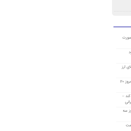
صورت
د
ی ارز
قیمت ارز دیجیتال بیت کوین امروز 20
کند –
انی
ز سه
یمت