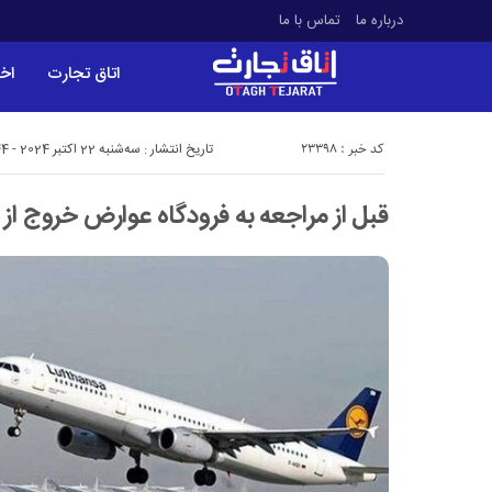
درباره ما
تماس با ما
اتاق تجارت
اخب
کد خبر : 23398
تاریخ انتشار : سه‌شنبه 22 اکتبر 2024 - 1:44
قبل از مراجعه به فرودگاه عوارض خروج از ک