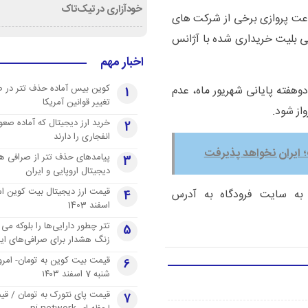
خودآزاری در تیک‌تاک
اعت پروازی برخی از شرکت های
سی بلیت خریداری شده با آژانس
اخبار مهم
کوین بیس آماده حذف تتر در 
دوهفته پایانی شهریور ماه، عدم
1
تغییر قوانین آمریکا
از شود.
خرید ارز دیجیتال که آماده صعو
2
انفجاری را دارند
؛ ایران نخواهد پذیرفت
پیامدهای حذف تتر از صرافی ها
3
دیجیتال اروپایی و ایران
به سایت فرودگاه به آدرس
4
اسفند 1403
تتر چطور دارایی‌ها را بلوکه می 
5
زنگ هشدار برای صرافی‌های ایر
قیمت بیت کوین به تومان- امرو
6
شنبه 7 اسفند ۱۴۰۳
قیمت پای نتورک به تومان / ق
7