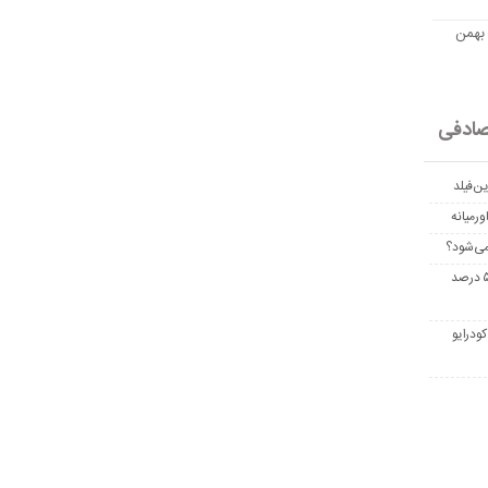
مت امروز اتریوم به تومان 20 بهمن
ادفی
ن‌فیلد
رمیانه
می‌شود؟
غربالگری سرطان روده بزرگ مرگ‌ومیر را تا ۵۰ درصد
ودرایو