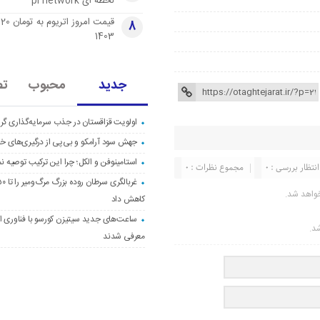
لحظه ای pi network
قی
8
1403
جدید
محبوب
تص
اولویت قزاقستان در جذب سرمایه‌گذاری گری
جهش سود آرامکو و بی‌پی از درگیری‌های خاو
استامینوفن و الکل؛ چرا این ترکیب توصیه ن
انتظار بررسی : 0
مجموع نظرات : 0
واهد شد.
کاهش داد
ساعت‌های جدید سیتیزن کورسو با فناوری اک
شد.
معرفی شدند