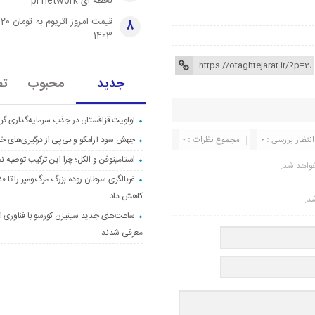
لحظه ای pi network
قی
8
1403
جدید
محبوب
تص
اولویت قزاقستان در جذب سرمایه‌گذاری گری
انتظار بررسی : 0
مجموع نظرات : 0
جهش سود آرامکو و بی‌پی از درگیری‌های خاو
استامینوفن و الکل؛ چرا این ترکیب توصیه ن
واهد شد.
کاهش داد
شد.
ساعت‌های جدید سیتیزن کورسو با فناوری اک
معرفی شدند