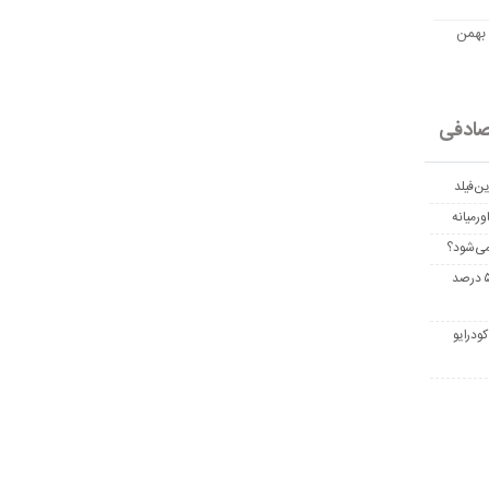
مت امروز اتریوم به تومان 20 بهمن
ادفی
ن‌فیلد
رمیانه
می‌شود؟
غربالگری سرطان روده بزرگ مرگ‌ومیر را تا ۵۰ درصد
ودرایو