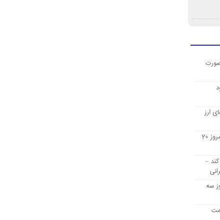
صورت
د
ی ارز
قیمت ارز دیجیتال بیت کوین امروز 20
کند –
انی
ز سه
یمت