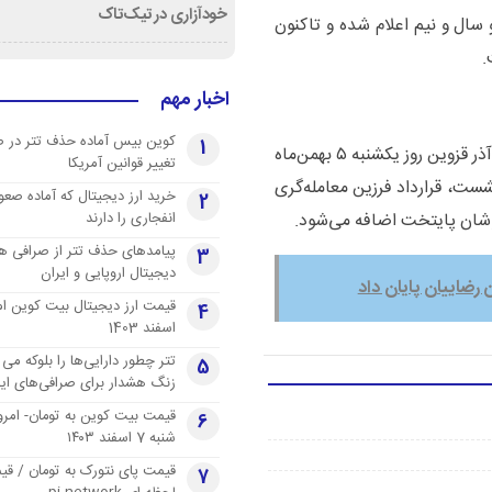
خودآزاری در تیک‌تاک
 سال و نیم اعلام شده و تاکنون
.
اخبار مهم
کوین بیس آماده حذف تتر در 
1
جلسه نهایی میان مدیران دو باشگاه پرسپولیس و شمس‌آذر قزوین روز یکشنبه ۵ بهمن‌ماه
تغییر قوانین آمریکا
ست، قرارداد فرزین معامله‌گری
خرید ارز دیجیتال که آماده صعو
2
انفجاری را دارند
شان پایتخت اضافه می‌شود.
پیامدهای حذف تتر از صرافی ها
3
دیجیتال اروپایی و ایران
 رضاییان پایان داد
4
اسفند 1403
تتر چطور دارایی‌ها را بلوکه می 
5
زنگ هشدار برای صرافی‌های ایر
قیمت بیت کوین به تومان- امرو
6
شنبه 7 اسفند ۱۴۰۳
قیمت پای نتورک به تومان / ق
7