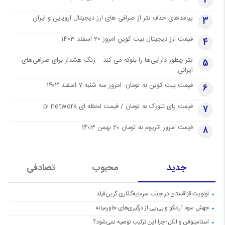
2
پیامدهای حذف تتر از صرافی های ارز دیجیتال اروپایی و ایران
3
قیمت ارز دیجیتال بیت کوین امروز 20 اسفند 1403
4
تتر چطور دارایی‌ها را بلوکه می کند – زنگ هشدار برای صرافی‌های
5
ایرانی
قیمت بیت کوین به تومان- امروز سه شنبه 7 اسفند ۱۴۰۳
6
قیمت پای نتورک به تومان / قیمت لحظه ای pi network
7
قیمت امروز اتریوم به تومان 20 بهمن 1403
8
جدید
محبوب
تصادفی
اولویت قزاقستان در جذب سرمایه‌گذاری گرین‌فیلد
جهش سود آرامکو و بی‌پی از درگیری‌های خاورمیانه
استامینوفن و الکل؛ چرا این ترکیب توصیه نمی‌شود؟