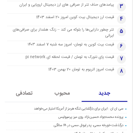
پیامدهای حذف تتر از صرافی های ارز دیجیتال اروپایی و ایران
3
قیمت ارز دیجیتال بیت کوین امروز 20 اسفند 1403
4
تتر چطور دارایی‌ها را بلوکه می کند – زنگ هشدار برای صرافی‌های
5
ایرانی
قیمت بیت کوین به تومان- امروز سه شنبه 7 اسفند ۱۴۰۳
6
قیمت پای نتورک به تومان / قیمت لحظه ای pi network
7
قیمت امروز اتریوم به تومان 20 بهمن 1403
8
جدید
محبوب
تصادفی
سی ان ان : ایران برای بازگشایی تنگه هرمز از آمریکا امتیاز می‌خواهد
پرونده محمدجواد حسین‌نژاد روی میز پرسپولیس
درگذشت خورخه مسی، پدر لیونل مسی در ۶۸ سالگی