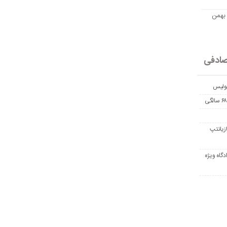
مت امروز اتریوم به تومان 20 بهمن
ادفی
پولیس
زیانتپ
دگاه ویژه