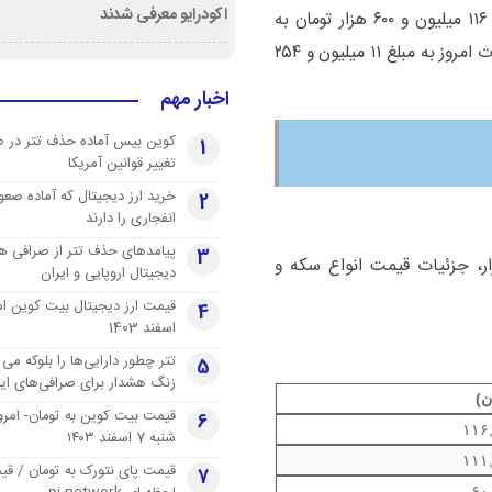
اکودرایو معرفی شدند
سکه تمام بهار آزادی طرح جدید در بازار امروز با قیمت ۱۱۶ میلیون و ۶۰۰ هزار تومان به
فروش می‌رسد. همچنین، هر گرم طلای ۱۸ عیار در معاملات امروز به مبلغ ۱۱ میلیون و ۲۵۴
اخبار مهم
کوین بیس آماده حذف تتر در 
1
تغییر قوانین آمریکا
خرید ارز دیجیتال که آماده صعو
2
انفجاری را دارند
پیامدهای حذف تتر از صرافی ها
3
ار، جزئیات قیمت انواع سکه و
دیجیتال اروپایی و ایران
4
اسفند 1403
تتر چطور دارایی‌ها را بلوکه می 
5
زنگ هشدار برای صرافی‌های ایر
ن)
قیمت بیت کوین به تومان- امرو
6
۱۱۶
شنبه 7 اسفند ۱۴۰۳
۱۱۱
قیمت پای نتورک به تومان / ق
7
۶۰