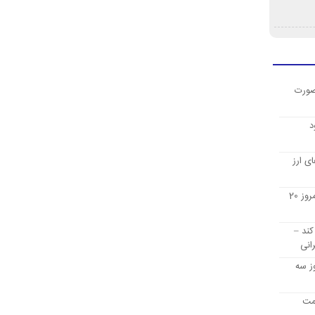
صورت
د
ی ارز
قیمت ارز دیجیتال بیت کوین امروز 20
کند –
انی
ز سه
یمت