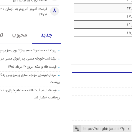
لحظه ای pi network
۳۴
قی
8
1403
۱۷
۱۱
۱۵
جدید
محبوب
تص
پرونده محمدجواد حسین‌نژاد روی میز پرس
درگذشت خورخه مسی، پدر لیونل مسی در ۶۸ سالگی
قیمت طلا و سکه امروز ۱۷ مرداد ۱۴۰۵
سردار دورسون مهاجم سابق پرسپولیس به گا
پیوست
قوه قضاییه : آیت الله محمدباقر خرازی به دا
روحانیت احضار شد