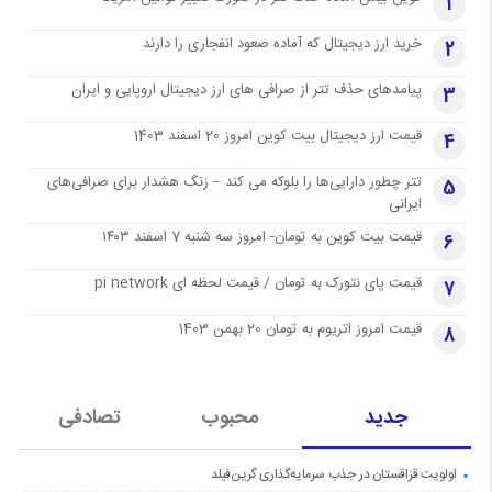
1
خرید ارز دیجیتال که آماده صعود انفجاری را دارند
2
پیامدهای حذف تتر از صرافی های ارز دیجیتال اروپایی و ایران
3
قیمت ارز دیجیتال بیت کوین امروز 20 اسفند 1403
4
تتر چطور دارایی‌ها را بلوکه می کند – زنگ هشدار برای صرافی‌های
5
ایرانی
قیمت بیت کوین به تومان- امروز سه شنبه 7 اسفند ۱۴۰۳
6
قیمت پای نتورک به تومان / قیمت لحظه ای pi network
7
قیمت امروز اتریوم به تومان 20 بهمن 1403
8
جدید
محبوب
تصادفی
اولویت قزاقستان در جذب سرمایه‌گذاری گرین‌فیلد