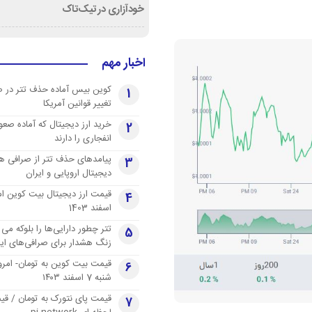
خودآزاری در تیک‌تاک
اخبار مهم
کوین بیس آماده حذف تتر در 
1
تغییر قوانین آمریکا
خرید ارز دیجیتال که آماده صعو
2
انفجاری را دارند
پیامدهای حذف تتر از صرافی ها
3
دیجیتال اروپایی و ایران
4
اسفند 1403
تتر چطور دارایی‌ها را بلوکه می 
5
زنگ هشدار برای صرافی‌های ایر
قیمت بیت کوین به تومان- امرو
6
شنبه 7 اسفند ۱۴۰۳
قیمت پای نتورک به تومان / ق
7