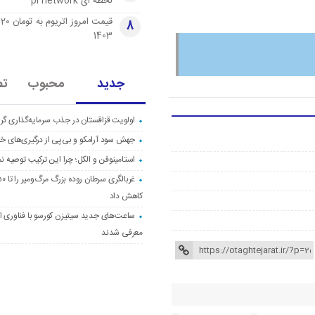
لحظه ای pi network
قی
8
1403
جدید
محبوب
تص
اولویت قزاقستان در جذب سرمایه‌گذاری گری
جهش سود آرامکو و بی‌پی از درگیری‌های خاو
استامینوفن و الکل؛ چرا این ترکیب توصیه ن
کاهش داد
ساعت‌های جدید سیتیزن کورسو با فناوری اک
معرفی شدند