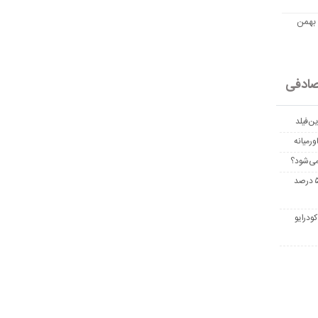
مت امروز اتریوم به تومان 20 بهمن
ادفی
ن‌فیلد
رمیانه
می‌شود؟
غربالگری سرطان روده بزرگ مرگ‌ومیر را تا ۵۰ درصد
ودرایو