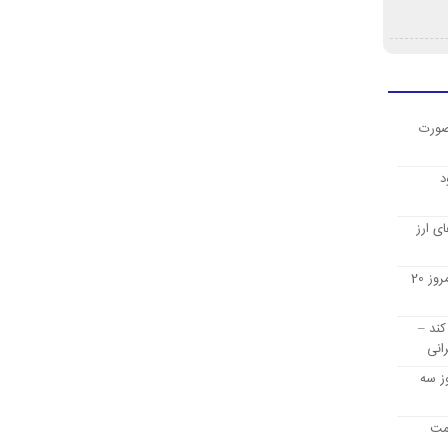
صورت
د
ی ارز
قیمت ارز دیجیتال بیت کوین امروز 20
کند –
انی
ز سه
یمت