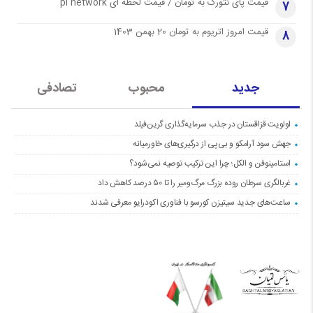
قیمت پای نتورک به تومان / قیمت لحظه ای pi network
7
قیمت امروز اتریوم به تومان 20 بهمن 1403
8
جدید
محبوب
تصادفی
اولویت قزاقستان در جذب سرمایه‌گذاری گرین‌فیلد
جهش سود آرامکو و بی‌پی از درگیری‌های خاورمیانه
استامینوفن و الکل؛ چرا این ترکیب توصیه نمی‌شود؟
غربالگری سرطان روده بزرگ مرگ‌ومیر را تا ۵۰ درصد کاهش داد
ساعت‌های جدید سیتیزن کورسو با فناوری اکودرایو معرفی شدند