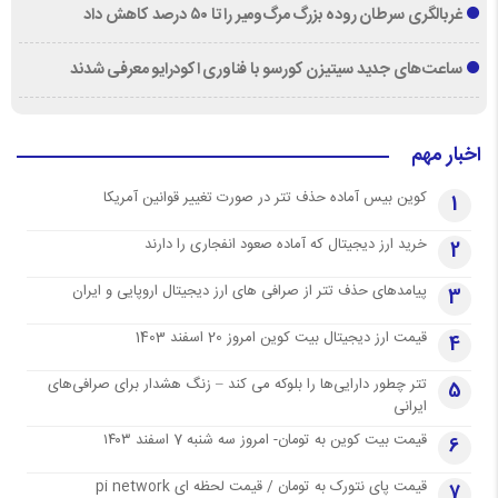
غربالگری سرطان روده بزرگ مرگ‌ومیر را تا ۵۰ درصد کاهش داد
ساعت‌های جدید سیتیزن کورسو با فناوری اکودرایو معرفی شدند
اخبار مهم
کوین بیس آماده حذف تتر در صورت تغییر قوانین آمریکا
1
خرید ارز دیجیتال که آماده صعود انفجاری را دارند
2
پیامدهای حذف تتر از صرافی های ارز دیجیتال اروپایی و ایران
3
قیمت ارز دیجیتال بیت کوین امروز 20 اسفند 1403
4
تتر چطور دارایی‌ها را بلوکه می کند – زنگ هشدار برای صرافی‌های
5
ایرانی
قیمت بیت کوین به تومان- امروز سه شنبه 7 اسفند ۱۴۰۳
6
قیمت پای نتورک به تومان / قیمت لحظه ای pi network
7