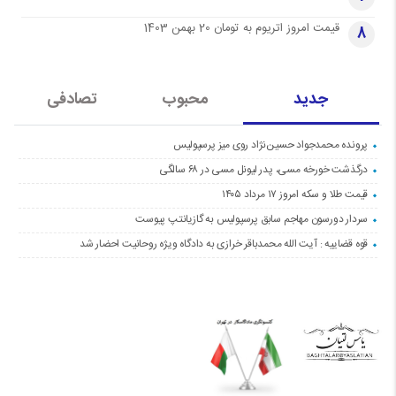
قیمت امروز اتریوم به تومان 20 بهمن 1403
8
جدید
محبوب
تصادفی
پرونده محمدجواد حسین‌نژاد روی میز پرسپولیس
درگذشت خورخه مسی، پدر لیونل مسی در ۶۸ سالگی
قیمت طلا و سکه امروز ۱۷ مرداد ۱۴۰۵
سردار دورسون مهاجم سابق پرسپولیس به گازیانتپ پیوست
قوه قضاییه : آیت الله محمدباقر خرازی به دادگاه ویژه روحانیت احضار شد