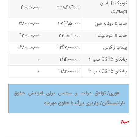
کوییک R پلاس
410,000,000
338,484,000
اتوماتیک
ساینا s دوگانه سوز
279,951,000
380,000,000
ساینا s اتوماتیک
321,802,000
430,000,000
پیکاپ زاگرس
1,247,000,000
1,680,000,000
چانگان CS35 تیپ 2
1,114,000,000
0
چانگان CS35 تیپ 3
1,182,000,000
0
فوری/ توافق دولت و مجلس برای افزایش حقوق
بازنشستگان/ واریزی بزرگ با حقوق مهرماه
منبع