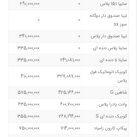
سایپا 151 پلاس
0
290,000,000
تیبا صندوق دار دوگانه
0
0
سوز sx
تیبا صندوق دار پلاس
0
340,000,000
ساینا پلاس دنده ای
0
335,000,000
ساینا s دنده ای
241,081,000
335,000,000
کوییک اتوماتیک فول
410,000,000
327,087,000
پلاس
شاهین G
425,166,000
575,000,000
وانت پادرا پلاس
600,700,000
635,000,000
کوییک دنده‌ ای S
268,194,000
355,000,000
پیکاپ کارون زامیاد
714,000,000
750,000,000