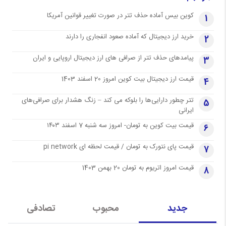
کوین بیس آماده حذف تتر در صورت تغییر قوانین آمریکا
1
خرید ارز دیجیتال که آماده صعود انفجاری را دارند
2
پیامدهای حذف تتر از صرافی های ارز دیجیتال اروپایی و ایران
3
قیمت ارز دیجیتال بیت کوین امروز 20 اسفند 1403
4
تتر چطور دارایی‌ها را بلوکه می کند – زنگ هشدار برای صرافی‌های
5
ایرانی
قیمت بیت کوین به تومان- امروز سه شنبه 7 اسفند ۱۴۰۳
6
قیمت پای نتورک به تومان / قیمت لحظه ای pi network
7
قیمت امروز اتریوم به تومان 20 بهمن 1403
8
جدید
محبوب
تصادفی