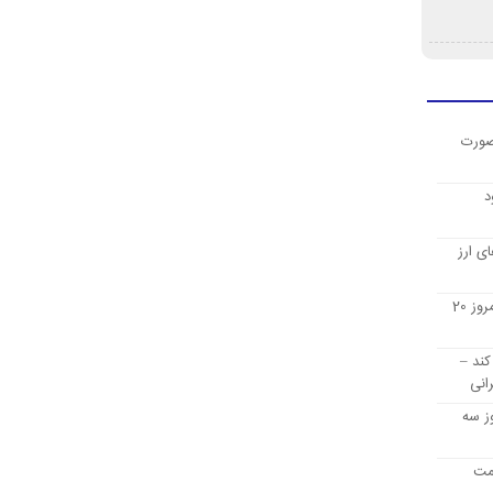
صورت
د
ی ارز
قیمت ارز دیجیتال بیت کوین امروز 20
کند –
انی
ز سه
یمت