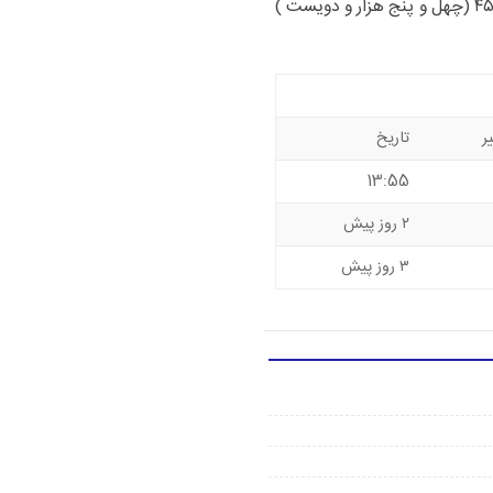
مصادف با ۲۸ سپتامبر ۲۰۲۴ – با رشد ۱.۴۳ درصدی به ۴۵,۲۰۰ (چهل و پنج هزار و دویست )
ر
تاریخ
13:55
۲ روز پیش
۳ روز پیش