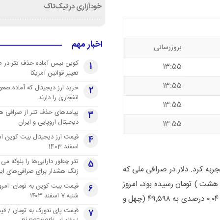
خودآزاری در تیک‌تاک
اخبار مهم
بروزرسانی
کوین بیس آماده حذف تتر در 
1
13:55
تغییر قوانین آمریکا
13:55
خرید ارز دیجیتال که آماده صعو
2
انفجاری را دارند
13:55
پیامدهای حذف تتر از صرافی ها
3
دیجیتال اروپایی و ایران
13:55
4
اسفند 1403
تتر چطور دارایی‌ها را بلوکه می 
5
پیش رشد قیمت را تجربه کرد. دلار در صرافی ملی که
زنگ هشدار برای صرافی‌های ایر
و هفتاد و هشت ) تومان رسیده بود، امروز
قیمت بیت کوین به تومان- امرو
6
شنبه 7 اسفند ۱۴۰۳
– شنبه ۰۷ مهر ۱۴۰۳ مصادف با ۲۸ سپتامبر ۲۰۲۴ – با رشد ۰.۰۴ درصدی به ۴۹,۵۹۸ (چهل و
قیمت پای نتورک به تومان / ق
7