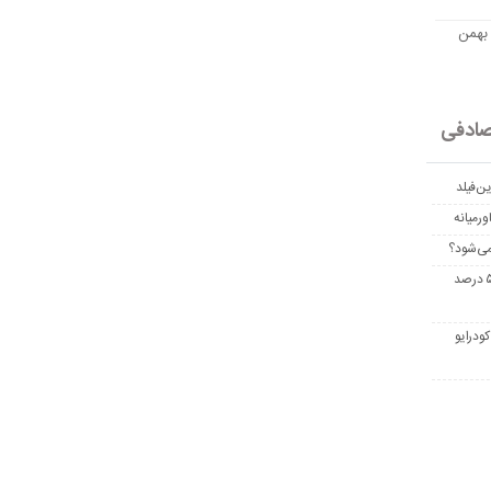
مت امروز اتریوم به تومان 20 بهمن
ادفی
ن‌فیلد
رمیانه
می‌شود؟
غربالگری سرطان روده بزرگ مرگ‌ومیر را تا ۵۰ درصد
ودرایو