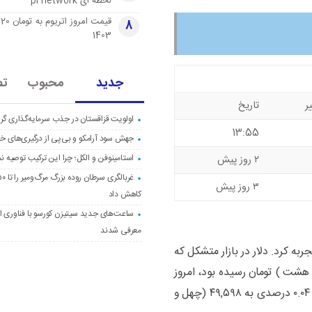
لحظه ای pi network
قی
8
1403
جدید
محبوب
تص
ر
تاریخ
اولویت قزاقستان در جذب سرمایه‌گذاری گری
13:55
جهش سود آرامکو و بی‌پی از درگیری‌های خاو
استامینوفن و الکل؛ چرا این ترکیب توصیه ن
۲ روز پیش
۳ روز پیش
کاهش داد
ساعت‌های جدید سیتیزن کورسو با فناوری اک
معرفی شدند
پیش رشد قیمت را تجربه کرد. دلار در بازار متشکل که
و هفتاد و هشت ) تومان رسیده بود، امروز
– شنبه ۰۷ مهر ۱۴۰۳ مصادف با ۲۸ سپتامبر ۲۰۲۴ – با رشد ۰.۰۴ درصدی به ۴۹,۵۹۸ (چهل و