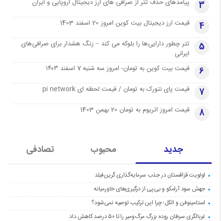
پیامدهای حذف تتر از صرافی های ارز دیجیتال اروپایی و ایران
3
قیمت ارز دیجیتال بیت کوین امروز 20 اسفند 1403
4
تتر چطور دارایی‌ها را بلوکه می کند – زنگ هشدار برای صرافی‌های
5
ایرانی
قیمت بیت کوین به تومان- امروز سه شنبه 7 اسفند ۱۴۰۳
6
قیمت پای نتورک به تومان / قیمت لحظه ای pi network
7
قیمت امروز اتریوم به تومان 20 بهمن 1403
8
جدید
محبوب
تصادفی
اولویت قزاقستان در جذب سرمایه‌گذاری گرین‌فیلد
جهش سود آرامکو و بی‌پی از درگیری‌های خاورمیانه
استامینوفن و الکل؛ چرا این ترکیب توصیه نمی‌شود؟
غربالگری سرطان روده بزرگ مرگ‌ومیر را تا ۵۰ درصد کاهش داد